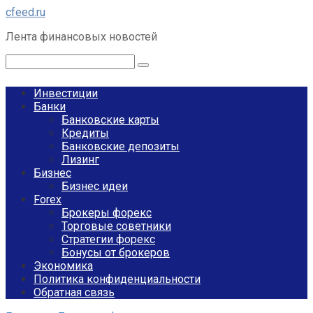
Перейти
cfeed.ru
к
Лента финансовых новостей
контенту
Поиск:
Инвестиции
Банки
Банковские карты
Кредиты
Банковские депозиты
Лизинг
Бизнес
Бизнес идеи
Forex
Брокеры форекс
Торговые советники
Стратегии форекс
Бонусы от брокеров
Экономика
Политика конфиденциальности
Обратная связь