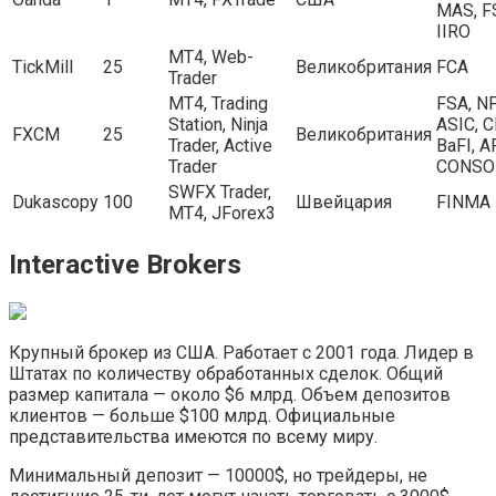
MAS, F
IIRO
МТ4, Web-
TickMill
25
Великобритания
FCA
Trader
MT4, Trading
FSA, NF
Station, Ninja
ASIC, C
FXCM
25
Великобритания
Trader, Active
BaFI, A
Trader
CONSO
SWFX Trader,
Dukascopy
100
Швейцария
FINMA
МТ4, JForex3
Interactive Brokers
Крупный брокер из США. Работает с 2001 года. Лидер в
Штатах по количеству обработанных сделок. Общий
размер капитала — около $6 млрд. Объем депозитов
клиентов — больше $100 млрд. Официальные
представительства имеются по всему миру.
Минимальный депозит — 10000$, но трейдеры, не