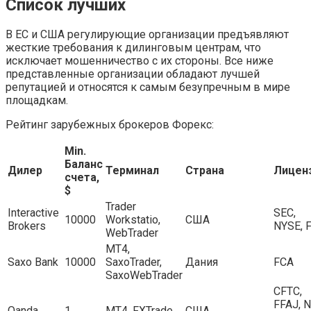
Список лучших
В ЕС и США регулирующие организации предъявляют
жесткие требования к дилинговым центрам, что
исключает мошенничество с их стороны. Все ниже
представленные организации обладают лучшей
репутацией и относятся к самым безупречным в мире
площадкам.
Рейтинг зарубежных брокеров Форекс:
Min.
Баланс
Дилер
Терминал
Страна
Лицен
счета,
$
Trader
Interactive
SEC,
10000
Workstatio,
США
Brokers
NYSE, 
WebTrader
МТ4,
Saxo Bank
10000
SaxoTrader,
Дания
FCA
SaxoWebTrader
CFTC,
FFAJ, N
Oanda
1
MT4, FXTrade
США