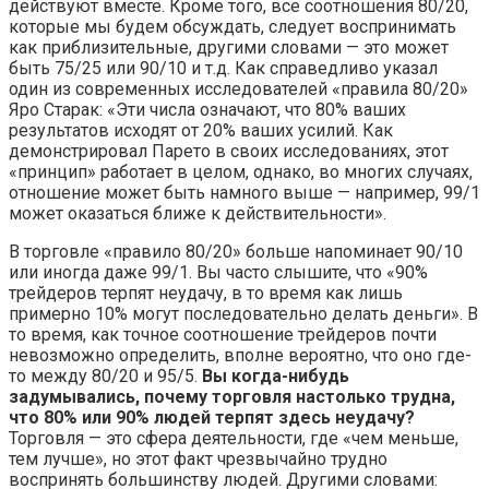
действуют вместе. Кроме того, все соотношения 80/20,
которые мы будем обсуждать, следует воспринимать
как приблизительные, другими словами — это может
быть 75/25 или 90/10 и т.д. Как справедливо указал
один из современных исследователей «правила 80/20»
Яро Старак: «Эти числа означают, что 80% ваших
результатов исходят от 20% ваших усилий. Как
демонстрировал Парето в своих исследованиях, этот
«принцип» работает в целом, однако, во многих случаях,
отношение может быть намного выше — например, 99/1
может оказаться ближе к действительности».
В торговле «правило 80/20» больше напоминает 90/10
или иногда даже 99/1. Вы часто слышите, что «90%
трейдеров терпят неудачу, в то время как лишь
примерно 10% могут последовательно делать деньги». В
то время, как точное соотношение трейдеров почти
невозможно определить, вполне вероятно, что оно где-
то между 80/20 и 95/5.
Вы когда-нибудь
задумывались, почему торговля настолько трудна,
что 80% или 90% людей терпят здесь неудачу?
Торговля — это сфера деятельности, где «чем меньше,
тем лучше», но этот факт чрезвычайно трудно
воспринять большинству людей. Другими словами: