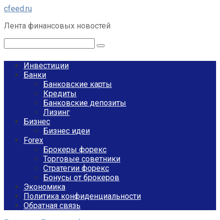
Перейти
cfeed.ru
к
Лента финансовых новостей
контенту
Поиск:
Инвестиции
Банки
Банковские карты
Кредиты
Банковские депозиты
Лизинг
Бизнес
Бизнес идеи
Forex
Брокеры форекс
Торговые советники
Стратегии форекс
Бонусы от брокеров
Экономика
Политика конфиденциальности
Обратная связь