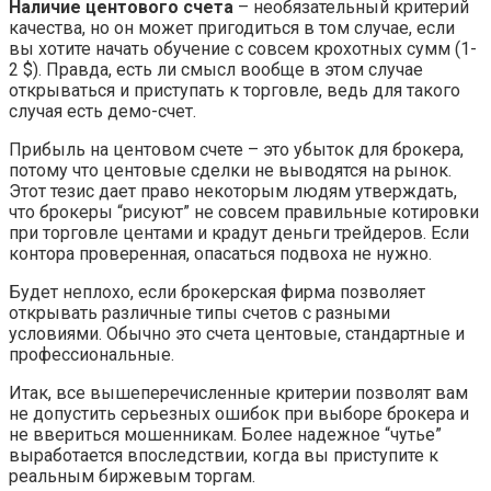
Наличие центового счета
– необязательный критерий
качества, но он может пригодиться в том случае, если
вы хотите начать обучение с совсем крохотных сумм (1-
2 $). Правда, есть ли смысл вообще в этом случае
открываться и приступать к торговле, ведь для такого
случая есть демо-счет.
Прибыль на центовом счете – это убыток для брокера,
потому что центовые сделки не выводятся на рынок.
Этот тезис дает право некоторым людям утверждать,
что брокеры “рисуют” не совсем правильные котировки
при торговле центами и крадут деньги трейдеров. Если
контора проверенная, опасаться подвоха не нужно.
Будет неплохо, если брокерская фирма позволяет
открывать различные типы счетов с разными
условиями. Обычно это счета центовые, стандартные и
профессиональные.
Итак, все вышеперечисленные критерии позволят вам
не допустить серьезных ошибок при выборе брокера и
не ввериться мошенникам. Более надежное “чутье”
выработается впоследствии, когда вы приступите к
реальным биржевым торгам.