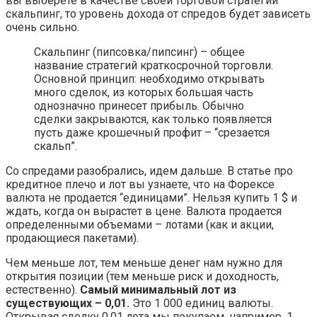
вы выберете в качестве своей торговой стратегии
скальпинг, то уровень дохода от спредов будет зависеть
очень сильно.
Скальпинг (пипсовка/пипсинг) – общее
название стратегий краткосрочной торговли.
Основной принцип: необходимо открывать
много сделок, из которых большая часть
однозначно принесет прибыль. Обычно
сделки закрываются, как только появляется
пусть даже крошечный профит – “срезается
скальп”.
Со спредами разобрались, идем дальше. В статье про
кредитное плечо и лот вы узнаете, что на Форексе
валюта не продается “единицами”. Нельзя купить 1 $ и
ждать, когда он вырастет в цене. Валюта продается
определенными объемами – лотами (как и акции,
продающиеся пакетами).
Чем меньше лот, тем меньше денег нам нужно для
открытия позиции (тем меньше риск и доходность,
естественно).
Самый минимальный лот из
существующих – 0,01.
Это 1 000 единиц валюты.
Открывая сделку 0,01 лота мы покупаем, например, 1