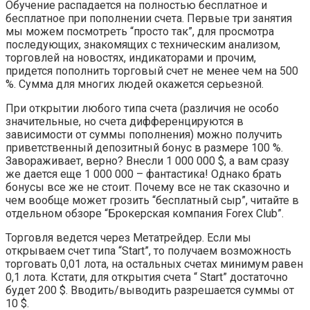
Обучение распадается на полностью бесплатное и
бесплатное при пополнении счета. Первые три занятия
мы можем посмотреть “просто так”, для просмотра
последующих, знакомящих с техническим анализом,
торговлей на новостях, индикаторами и прочим,
придется пополнить торговый счет не менее чем на 500
%. Сумма для многих людей окажется серьезной.
При открытии любого типа счета (различия не особо
значительные, но счета дифференцируются в
зависимости от суммы пополнения) можно получить
приветственный депозитный бонус в размере 100 %.
Завораживает, верно? Внесли 1 000 000 $, а вам сразу
же дается еще 1 000 000 – фантастика! Однако брать
бонусы все же не стоит. Почему все не так сказочно и
чем вообще может грозить “бесплатный сыр”, читайте в
отдельном обзоре “Брокерская компания Forex Club”.
Торговля ведется через Метатрейдер. Если мы
открываем счет типа “Start”, то получаем возможность
торговать 0,01 лота, на остальных счетах минимум равен
0,1 лота. Кстати, для открытия счета “ Start” достаточно
будет 200 $. Вводить/выводить разрешается суммы от
10 $.