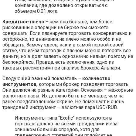
компании, где дозволено открываться с
объемом 0,01 лота.
Кредитное плечо
– чем оно больше, тем более
рискованные операции на бирже вы сможете
совершать. Если планируете торговать консервативно и
осторожно, то внимания на плечо можно особо и не
обращать. Замечу здесь, как и в самой первой своей
статье, что из-за торговли с плечом можно потерять все
деньги, но в долг залезть однозначно нельзя, поэтому не
беспокойтесь. Правда, есть исключения, одно из
таковых рассмотрим при анализе брокера Альпари.
Следующий важный показатель –
количество
инструментов
, которыми брокер позволяет торговать.
Они делятся на разные категории. Основная – мажорные
валютные пары. Их должно быть не меньше, чем на
ранее представленном скрине. Не помешает и очень
трендовый инструмент – валютная пара USD/RUB.
Инструменты типа “Exotic” используются в
торговле далеко не всеми трейдерами из-за
слишком больших спредов, хотя для
среднесрочных стратегий они подойдут не