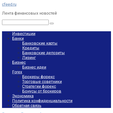
Перейти
cfeed.ru
к
Лента финансовых новостей
контенту
Поиск:
Инвестиции
Банки
Банковские карты
Кредиты
Банковские депозиты
Лизинг
Бизнес
Бизнес идеи
Forex
Брокеры форекс
Торговые советники
Стратегии форекс
Бонусы от брокеров
Экономика
Политика конфиденциальности
Обратная связь