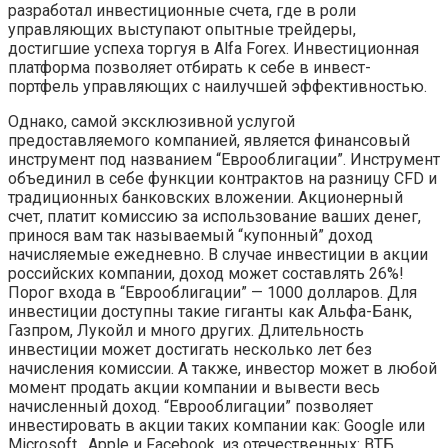
разработал инвестиционные счета, где в роли
управляющих выступают опытные трейдеры,
достигшие успеха торгуя в Alfa Forex. Инвестиционная
платформа позволяет отбирать к себе в инвест-
портфель управляющих с наилучшей эффективностью.
Однако, самой эксклюзивной услугой
предоставляемого компанией, является финансовый
инструмент под названием “Еврооблигации”. Инструмент
объединил в себе функции контрактов на разницу CFD и
традиционных банковских вложении. Акционерный
счет, платит комиссию за использование ваших денег,
принося вам так называемый “купонный” доход
начисляемые ежедневно. В случае инвестиции в акции
российских компании, доход может составлять 26%!
Порог входа в “Еврооблигации” — 1000 долларов. Для
инвестиции доступны такие гиганты как Альфа-Банк,
Газпром, Лукойл и много других. Длительность
инвестиции может достигать несколько лет без
начисления комиссии. А также, инвестор может в любой
момент продать акции компании и вывести весь
начисленный доход. “Еврооблигации” позволяет
инвестировать в акции таких компании как: Google или
Microsoft , Apple и Facebook, из отечественных: ВТБ,