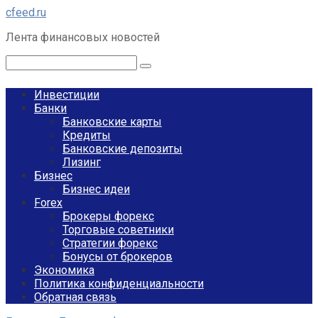
Перейти
cfeed.ru
к
Лента финансовых новостей
контенту
Поиск:
Инвестиции
Банки
Банковские карты
Кредиты
Банковские депозиты
Лизинг
Бизнес
Бизнес идеи
Forex
Брокеры форекс
Торговые советники
Стратегии форекс
Бонусы от брокеров
Экономика
Политика конфиденциальности
Обратная связь