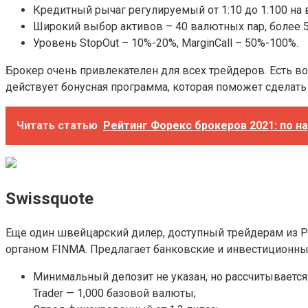
Кредитный рычаг регулируемый от 1:10 до 1:100 на в
Широкий выбор активов – 40 валютных пар, более 
Уровень StopOut – 10%-20%, MarginCall – 50%-100%.
Брокер очень привлекателен для всех трейдеров. Есть во
действует бонусная программа, которая поможет сделат
Читать статью
Рейтинг Форекс брокеров 2021: по н
Swissquote
Еще один швейцарский дилер, доступный трейдерам из Р
органом FINMA. Предлагает банковские и инвестиционны
Минимальный депозит не указан, но рассчитывается о
Trader — 1,000 базовой валюты;