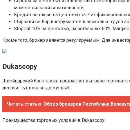
Спреды на центовых и стандартных счетах фиксиро
момент сильной волатильности;
Кредитное плечо на центовых счетах фиксированное 1
Широкий выбор инструментов и несколько групп акти
StopOut 10% на центовых, на остальных 60%, MarginCal
Кроме того, брокер является регулируемым. Для инвест
Dukascopy
Швейцарский банк также предлагает выгодно торговать 
депозит тут вполне доступный.
Читать статью
Обзор брокеров Республики Беларусь 
Преимущества торговых условий в Dukascopy: