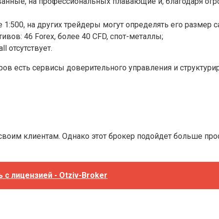
ванные, на профессиональных плавающие и, благодаря ог
:500, на других трейдеры могут определять его размер сам
вов: 46 Forex, более 40 CFD, спот-металлы;
l отсутствует.
оров есть сервисы доверительного управления и структур
своим клиентам. Однако этот брокер подойдет больше пр
с лицензией - Otziv-Broker