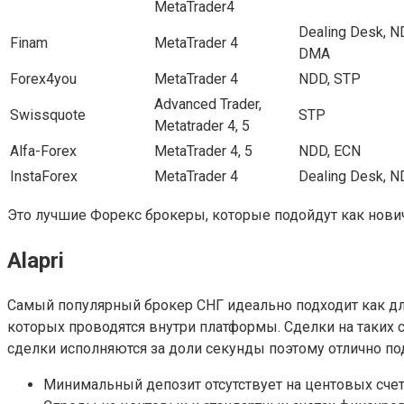
MetaTrader4
Dealing Desk, N
Finam
MetaTrader 4
DMA
Forex4you
MetaTrader 4
NDD, STP
Advanced Trader,
Swissquote
STP
Metatrader 4, 5
Alfa-Forex
MetaTrader 4, 5
NDD, ECN
InstaForex
MetaTrader 4
Dealing Desk, 
Это лучшие Форекс брокеры, которые подойдут как нови
Alapri
Самый популярный брокер СНГ идеально подходит как для
которых проводятся внутри платформы. Сделки на таких 
сделки исполняются за доли секунды поэтому отлично по
Минимальный депозит отсутствует на центовых счетах