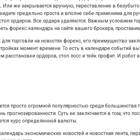
 Или же закрывается вручную, переставление в безубыток
 видите предельно проста и вполне себе применима для руч
из стоп ордеров. Все ордера удаляются. Важным условием т
ть форекс календарь на сайте вашего брокера, проставив
 для торговли на новостях форекс, его преимущество закл
тройках момент времени. То есть в календаре событий вы 
ем расстановки ордеров, стоп лосс и тейк профит. И робот
зуется просто огромной популярностью среди большинства 
нь прогнозированности. Суть ее заключается в том, что по
ется курс определенной валюты.
 календарь экономических новостей и новостная лента, п