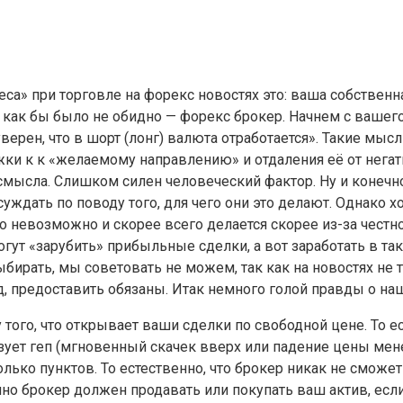
еса» при торговле на форекс новостях это: ваша собстве
 как бы было не обидно — форекс брокер. Начнем с вашего
ерен, что в шорт (лонг) валюта отработается». Такие мысли
ожки к к «желаемому направлению» и отдаления её от нега
мысла. Слишком силен человеческий фактор. Ну и конечно
суждать по поводу того, для чего они это делают. Однако 
 невозможно и скорее всего делается скорее из-за честнос
гут «зарубить» прибыльные сделки, а вот заработать в та
ыбирать, мы советовать не можем, так как на новостях не
, предоставить обязаны. Итак немного голой правды о наш
 того, что открывает ваши сделки по свободной цене. То е
азует геп (мгновенный скачек вверх или падение цены мене
ько пунктов. То естественно, что брокер никак не сможет
енно брокер должен продавать или покупать ваш актив, ес