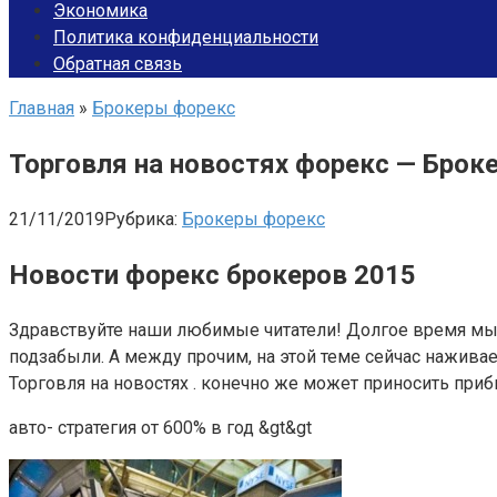
Экономика
Политика конфиденциальности
Обратная связь
Главная
»
Брокеры форекс
Торговля на новостях форекс — Брок
21/11/2019
Рубрика:
Брокеры форекс
Новости форекс брокеров 2015
Здравствуйте наши любимые читатели! Долгое время мы п
подзабыли. А между прочим, на этой теме сейчас нажива
Торговля на новостях . конечно же может приносить прибы
авто- стратегия от 600% в год &gt&gt