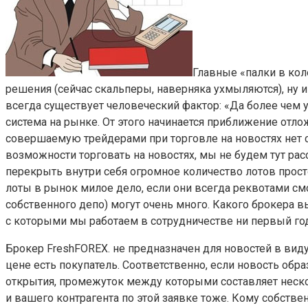
Главные «палки в кол
решения (сейчас скальперы, наверняка ухмыляются), ну и
всегда существует человеческий фактор: «Да более чем ув
система на рынке. От этого начинается приближение отл
совершаемую трейдерами при торговле на новостях нет с
возможности торговать на новостях, мы не будем тут рас
перекрыть внутри себя огромное количество лотов просто
лоты в рынок милое дело, если они всегда реквотами смо
собственного депо) могут очень много. Какого брокера в
с которыми мы работаем в сотрудничестве ни первый год
Брокер FreshFOREX. не предназначен для новостей в виду
цене есть покупатель. Соответственно, если новость обр
открытия, промежуток между которыми составляет нескол
и вашего контрагента по этой заявке тоже. Кому собств