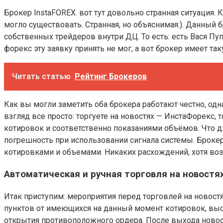
Брокер InstaFOREX. вот тут довольно странная ситуация.
могло существовать. Странная, но объяснимая:). Данный
собственных трейдеров внутри ДЦ. То есть: есть Вася Пуп
форекс эту заявку принять не мог, а вот брокер имеет та
Читать статью
Рейтинг Брокеров
Как вы могли заметить оба брокера работают честно, од
взгляд все просто: торгуете на новостях — ИнстаФорекс,
котировок и соответственно показаниями объёмов. Что д
погрешность при использовании сигнала системы. Броке
котировками и объемами. Никаких расхождений, хотя возмо
Автоматическая и ручная торговля на новостях
Итак приступим: мероприятия перед торговлей на новостя
пунктов от имеющихся на данный момент котировок, выст
открытия противоположного ордера. После выхода новост