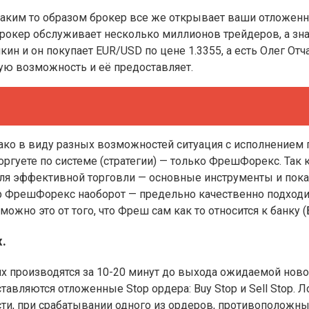
 Каким то образом брокер все же открывает ваши отложенн
 брокер обслуживает несколько миллионов трейдеров, а з
кин и он покупает EUR/USD по цене 1.3355, а есть Олег От
кую возможность и её предоставляет.
нако в виду разных возможностей ситуация с исполнением 
 торгуете по системе (стратегии) — только ФрешФорекс. Та
ля эффективной торговли — основные инструменты и показа
р ФрешФорекс наоборот — предельно качественно подходит
жно это от того, что Фреш сам как то относится к банку (
.
х производятся за 10-20 минут до выхода ожидаемой новос
авляются отложенные Stop ордера: Buy Stop и Sell Stop. 
и, при срабатывании одного из ордеров, противоположны