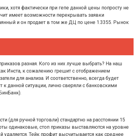
ики, хотя фактически при гепе данной цены попросту не
начит имеет возможности перекрывать заявки
чаянный и он продает в том же ДЦ по цене 1.3355. Рынок
приказов разная. Кого из них лучше выбрать? На наш
к как Инста, к сожалению грешит с отображением
тели для анализа. И соответственно, всегда будет
 к данной ситуации, лично сверяли с банковскими
БинБанк).
ти (для ручной торговли) стандартно на расстоянии 15
Лоты одинаковые, стоп приказы выставляются на уровне
й удаляется. Тейк профит высчитывается как среднее