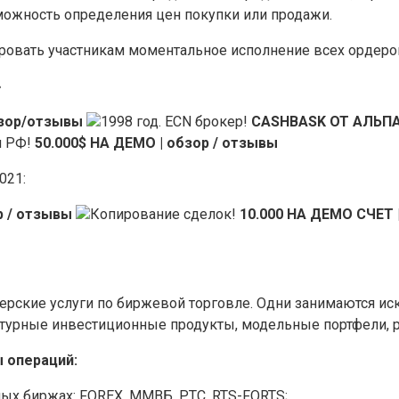
можность определения цен покупки или продажи.
ровать участникам моментальное исполнение всех ордеро
»
бзор/отзывы
1998 год. ECN брокер!
CASHBASK ОТ АЛЬПАР
я РФ!
50.000$ НА ДЕМО | обзор / отзывы
21:
 / отзывы
Копирование сделок!
10.000 НА ДЕМО СЧЕТ 
рские услуги по биржевой торговле. Одни занимаются ис
уктурные инвестиционные продукты, модельные портфели,
 операций:
ых биржах: FOREX, ММВБ, РТС, RTS-FORTS;