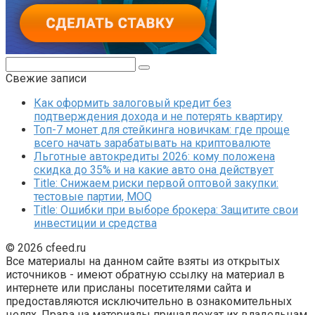
Поиск:
Свежие записи
Как оформить залоговый кредит без
подтверждения дохода и не потерять квартиру
Топ-7 монет для стейкинга новичкам: где проще
всего начать зарабатывать на криптовалюте
Льготные автокредиты 2026: кому положена
скидка до 35% и на какие авто она действует
Title: Снижаем риски первой оптовой закупки:
тестовые партии, MOQ
Title: Ошибки при выборе брокера: Защитите свои
инвестиции и средства
© 2026 cfeed.ru
Все материалы на данном сайте взяты из открытых
источников - имеют обратную ссылку на материал в
интернете или присланы посетителями сайта и
предоставляются исключительно в ознакомительных
целях. Права на материалы принадлежат их владельцам.