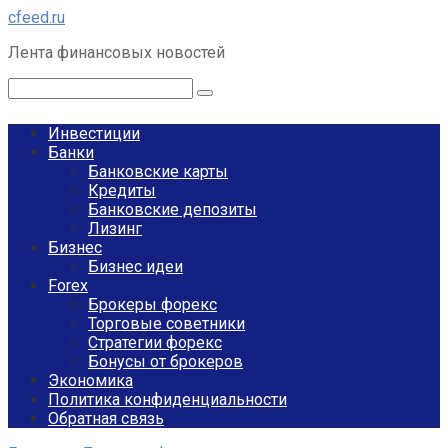
Перейти
cfeed.ru
к
Лента финансовых новостей
контенту
Поиск:
Инвестиции
Банки
Банковские карты
Кредиты
Банковские депозиты
Лизинг
Бизнес
Бизнес идеи
Forex
Брокеры форекс
Торговые советники
Стратегии форекс
Бонусы от брокеров
Экономика
Политика конфиденциальности
Обратная связь