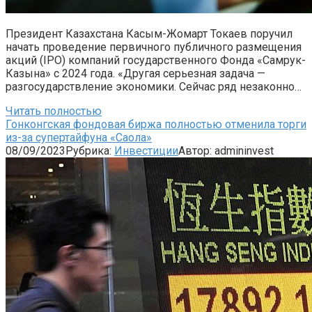
Президент Казахстана Касым-Жомарт Токаев поручил
начать проведение первичного публичного размещения
акций (IPO) компаний государственного Фонда «Самрук-
Казына» с 2024 года. «Другая серьезная задача —
разгосударствление экономики. Сейчас ряд незаконно…
Читать полностью
Гонконгская фондовая биржа полностью отменила торги
из-за супертайфуна «Саола»
08/09/2023
Рубрика:
Инвестиции
Автор:
admininvest