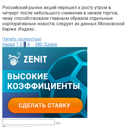
Российский рынок акций перешел к росту утром в
четверг после небольшого снижения в начале торгов,
чему способствовали главным образом отдельные
корпоративные новости, следует из данных Московской
биржи. Индекс…
Читать полностью
Пагинация
Назад
1
2
3
4
…
380
Далее
записей
Поиск: