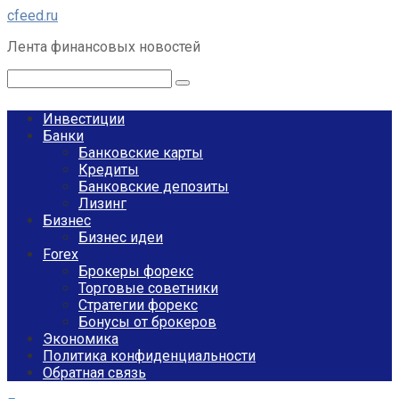
Перейти
cfeed.ru
к
Лента финансовых новостей
контенту
Поиск:
Инвестиции
Банки
Банковские карты
Кредиты
Банковские депозиты
Лизинг
Бизнес
Бизнес идеи
Forex
Брокеры форекс
Торговые советники
Стратегии форекс
Бонусы от брокеров
Экономика
Политика конфиденциальности
Обратная связь