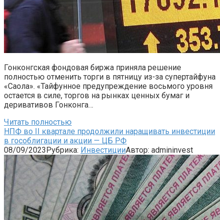
Гонконгская фондовая биржа приняла решение
полностью отменить торги в пятницу из-за супертайфуна
«Саола». «Тайфунное предупреждение восьмого уровня
остается в силе, торгов на рынках ценных бумаг и
деривативов Гонконга…
Читать полностью
НПФ во II квартале продолжили наращивать инвестиции
в гособлигации и акции — ЦБ РФ
08/09/2023
Рубрика:
Инвестиции
Автор:
admininvest