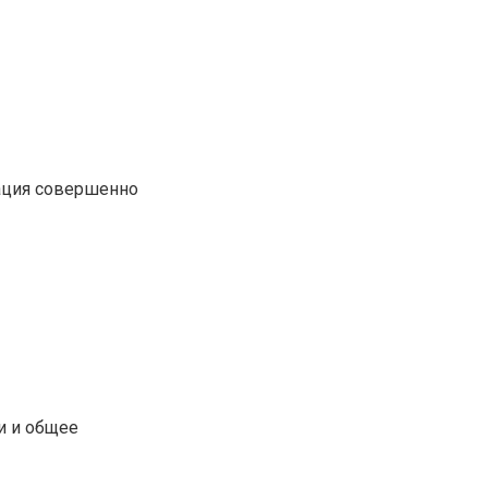
уация совершенно
и и общее