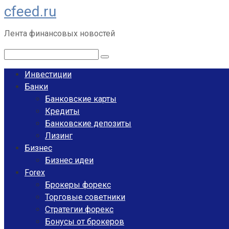
cfeed.ru
Перейти
к
Лента финансовых новостей
контенту
Поиск:
Инвестиции
Банки
Банковские карты
Кредиты
Банковские депозиты
Лизинг
Бизнес
Бизнес идеи
Forex
Брокеры форекс
Торговые советники
Стратегии форекс
Бонусы от брокеров