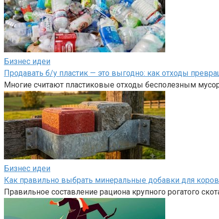
Бизнес идеи
Продавать б/у пластик — это выгодно: как отходы превр
Многие считают пластиковые отходы бесполезным мусоро
Бизнес идеи
Как правильно выбрать минеральные добавки для коров
Правильное составление рациона крупного рогатого скот