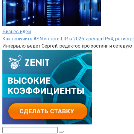
Бизнес идеи
Как получить ASN и стать LIR в 2026: аренда IPv4, регист
Интервью ведет Сергей, редактор про хостинг и сетеву
Поиск: