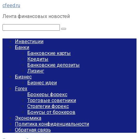
Перейти
cfeed.ru
к
Лента финансовых новостей
контенту
Поиск:
Инвестиции
Банки
Банковские карты
Кредиты
Банковские депозиты
Лизинг
Бизнес
Бизнес идеи
Forex
Брокеры форекс
Торговые советники
Стратегии форекс
Бонусы от брокеров
Экономика
Политика конфиденциальности
Обратная связь