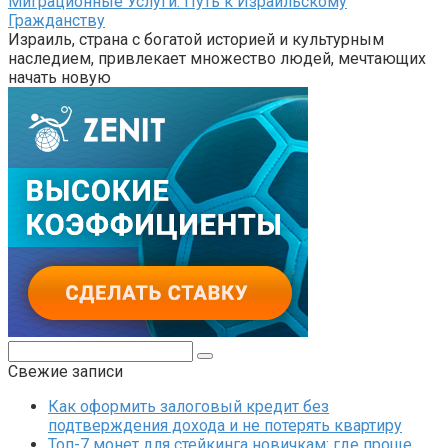
Миграционные Услуги: Путь к Израильскому
Гражданству
Израиль, страна с богатой историей и культурным
наследием, привлекает множество людей, мечтающих
начать новую
Поиск:
Свежие записи
Как оформить залоговый кредит без
подтверждения дохода и не потерять квартиру
Топ-7 монет для стейкинга новичкам: где проще