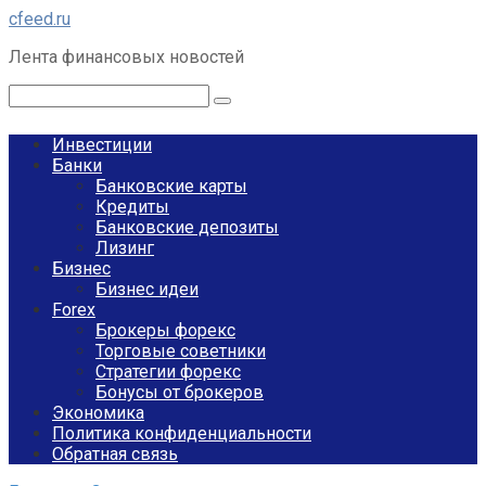
Перейти
cfeed.ru
к
Лента финансовых новостей
контенту
Поиск:
Инвестиции
Банки
Банковские карты
Кредиты
Банковские депозиты
Лизинг
Бизнес
Бизнес идеи
Forex
Брокеры форекс
Торговые советники
Стратегии форекс
Бонусы от брокеров
Экономика
Политика конфиденциальности
Обратная связь