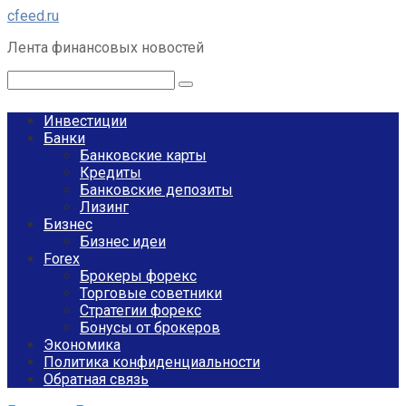
Перейти
cfeed.ru
к
Лента финансовых новостей
контенту
Поиск:
Инвестиции
Банки
Банковские карты
Кредиты
Банковские депозиты
Лизинг
Бизнес
Бизнес идеи
Forex
Брокеры форекс
Торговые советники
Стратегии форекс
Бонусы от брокеров
Экономика
Политика конфиденциальности
Обратная связь