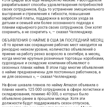
«Эти цифры все еще невероятно низкие. Работодатели
разрабатывают способы удовлетворения потребностей
своих сотрудников, будь то устранение эмоционального
выгорания и стремления к гибкости, повышения
заработной платы, поддержки в вопросах ухода за
детьми и семьей или более осознанного подхода к
планам карьерного роста своих сотрудников. Они хотят
сохранить, а не сократить », — сказал Челленджер.
ОБЪЯВЛЕНИЯ О НАЙМЕ В США ЗА ПОСЛЕДНИЙ МЕСЯЦ
«В то время как сокращение рабочих мест находится на
рекордно низком уровне, количество объявлений о
приеме на работу резко возросло в сентябре, в месяц,
когда многие крупные розничные торговцы коробками,
судоходные и складские компании объявляют о
сезонных планах найма. В этом году многие объявления
о найме предназначены для постоянных работников, а
не для сезонных », — сказал Челленджер.
На фоне шквала планов по найму Amazon объявила о
планах нанять 125 000 сотрудников в сфере логистики и
складирования, помимо 40 000, о которых было
объявлено ранее в прошлом месяце. Хотя эти
должности будут поддерживать сезон отпусков,