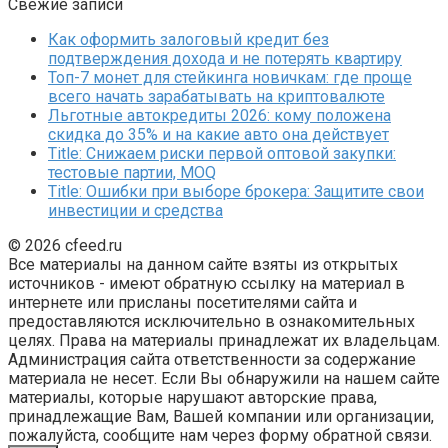
Свежие записи
Как оформить залоговый кредит без
подтверждения дохода и не потерять квартиру
Топ-7 монет для стейкинга новичкам: где проще
всего начать зарабатывать на криптовалюте
Льготные автокредиты 2026: кому положена
скидка до 35% и на какие авто она действует
Title: Снижаем риски первой оптовой закупки:
тестовые партии, MOQ
Title: Ошибки при выборе брокера: Защитите свои
инвестиции и средства
© 2026 cfeed.ru
Все материалы на данном сайте взяты из открытых
источников - имеют обратную ссылку на материал в
интернете или присланы посетителями сайта и
предоставляются исключительно в ознакомительных
целях. Права на материалы принадлежат их владельцам.
Администрация сайта ответственности за содержание
материала не несет. Если Вы обнаружили на нашем сайте
материалы, которые нарушают авторские права,
принадлежащие Вам, Вашей компании или организации,
пожалуйста, сообщите нам через форму обратной связи.