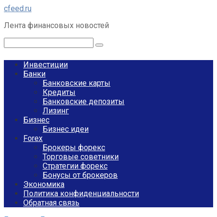
Перейти
cfeed.ru
к
Лента финансовых новостей
контенту
Поиск:
Инвестиции
Банки
Банковские карты
Кредиты
Банковские депозиты
Лизинг
Бизнес
Бизнес идеи
Forex
Брокеры форекс
Торговые советники
Стратегии форекс
Бонусы от брокеров
Экономика
Политика конфиденциальности
Обратная связь