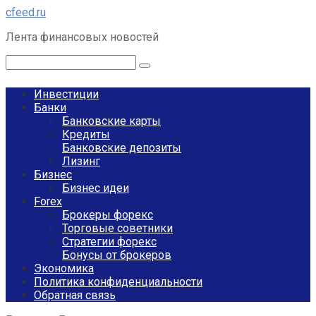
Перейти
cfeed.ru
к
Лента финансовых новостей
контенту
Поиск:
Инвестиции
Банки
Банковские карты
Кредиты
Банковские депозиты
Лизинг
Бизнес
Бизнес идеи
Forex
Брокеры форекс
Торговые советники
Стратегии форекс
Бонусы от брокеров
Экономика
Политика конфиденциальности
Обратная связь