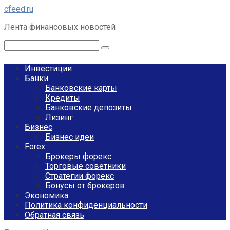
Перейти
cfeed.ru
к
Лента финансовых новостей
контенту
Поиск:
Инвестиции
Банки
Банковские карты
Кредиты
Банковские депозиты
Лизинг
Бизнес
Бизнес идеи
Forex
Брокеры форекс
Торговые советники
Стратегии форекс
Бонусы от брокеров
Экономика
Политика конфиденциальности
Обратная связь