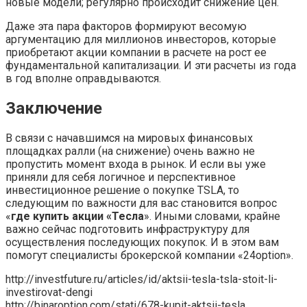
новые модели; регулярно происходит снижение цен.
Даже эта пара факторов формируют весомую
аргументацию для миллионов инвесторов, которые
приобретают акции компании в расчете на рост ее
фундаментальной капитализации. И эти расчеты из года
в год вполне оправдываются.
Заключение
В связи с начавшимся на мировых финансовых
площадках ралли (на снижение) очень важно не
пропустить момент входа в рынок. И если вы уже
приняли для себя логичное и перспективное
инвестиционное решение о покупке TSLA, то
следующим по важности для вас становится вопрос
«
где купить акции «Тесла
». Иными словами, крайне
важно сейчас подготовить инфраструктуру для
осуществления последующих покупок. И в этом вам
помогут специалисты брокерской компании «24option».
http://investfuture.ru/articles/id/aktsii-tesla-tsla-stoit-li-
investirovat-dengi
http://binaroption.com/stati/678-kupit-aktsii-tesla