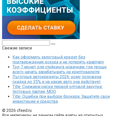
Поиск:
Свежие записи
Как оформить залоговый кредит без
подтверждения дохода и не потерять квартиру
Топ-7 монет для стейкинга новичкам: где проще
всего начать зарабатывать на криптовалюте
Льготные автокредиты 2026: кому положена
скидка до 35% и на какие авто она действует
Title: Снижаем риски первой оптовой закупки:
тестовые партии, MOQ
Title: Ошибки при выборе брокера: Защитите свои
инвестиции и средства
© 2026 cfeed.ru
Все материалы на данном сайте взяты из открытых