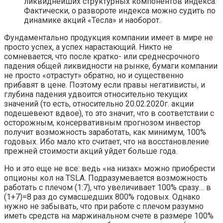
ликвиднейших структурных компонентов индекса.
Фактически, о развороте индекса можно судить по
динамике акций «Тесла» и наоборот.
Фундаментально продукция компании имеет в мире не
просто успех, а успех нарастающий. Никто не
сомневается, что после кратко- или среднесрочного
падения общей ликвидности на рынке, бумаги компании
не просто «отрастут» обратно, но и существенно
прибавят в цене. Поэтому если правы негативисты, и
глубина падения удвоится относительно текущих
значений (то есть, относительно 20.02.2020г. акции
подешевеют вдвое), то это значит, что в соответствии с
осторожным, консервативным прогнозом инвестор
получит возможность заработать, как минимум, 100%
годовых. Ибо мало кто считает, что на восстановление
прежней стоимости акций уйдет больше года.
Но и это еще не все: ведь «на низах» можно приобрести
опционы кол на TSLA. Подразумевается возможность
работать с плечом (1:7), что увеличивает 100% сразу… в
(1+7)=8 раз до сумасшедших 800% годовых. Однако
нужно не забывать, что при работе с плечом разумно
иметь средств на маржинальном счете в размере 100%