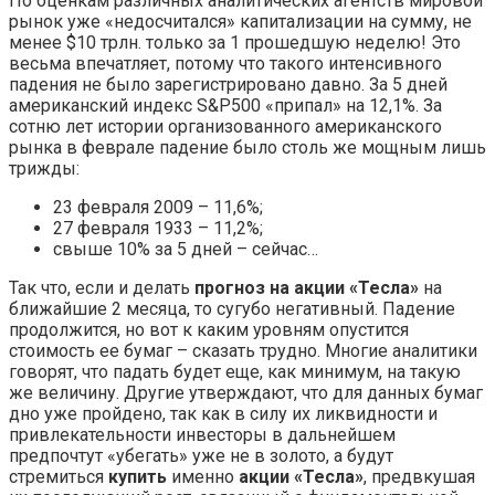
По оценкам различных аналитических агентств мировой
рынок уже «недосчитался» капитализации на сумму, не
менее $10 трлн. только за 1 прошедшую неделю! Это
весьма впечатляет, потому что такого интенсивного
падения не было зарегистрировано давно. За 5 дней
американский индекс S&P500 «припал» на 12,1%. За
сотню лет истории организованного американского
рынка в феврале падение было столь же мощным лишь
трижды:
23 февраля 2009 – 11,6%;
27 февраля 1933 – 11,2%;
свыше 10% за 5 дней – сейчас…
Так что, если и делать
прогноз на акции «Тесла»
на
ближайшие 2 месяца, то сугубо негативный. Падение
продолжится, но вот к каким уровням опустится
стоимость ее бумаг – сказать трудно. Многие аналитики
говорят, что падать будет еще, как минимум, на такую
же величину. Другие утверждают, что для данных бумаг
дно уже пройдено, так как в силу их ликвидности и
привлекательности инвесторы в дальнейшем
предпочтут «убегать» уже не в золото, а будут
стремиться
купить
именно
акции «Тесла»
, предвкушая