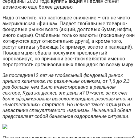
середины 2020 года
купить акции «Тесла»
станет
возможно еще более дешево.
Надо отметить, что настоящее снижение – это не чисто
американская «фишка». Падает глобальные товарно-
фондовые рынки всего (акций, долговых бумаг, нефти,
иного сырья). Стабильны только валюты (поскольку они
котируются друг относительно друга), а кроме того,
растут активы-убежища (к примеру, золото и палладий).
Поводом для обвала послужил пресловутый
коронавирус, но причиной все-таки является именно
перегретость организованных площадок по всему миру.
За последние12 лет на глобальный фондовый рынок
пришло капиталов, по различным оценкам, от 1,6 до 2,3
раз больше, чем было инвестировано в реальном
секторе. Куда же делись эти деньги? Отчасти, за их счет
были сформированы высоколиквидные резервы многих
«выстреливших»
стартапов
. Но нельзя также отрицать и
нарастание спекулятивного «карниза». Нынешний обвал
представляет собой банальное оздоровление ситуации.