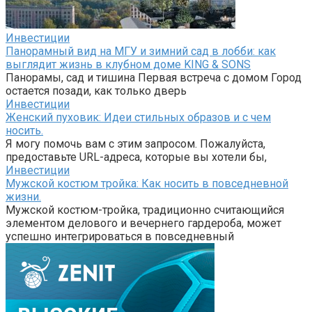
Инвестиции
Панорамный вид на МГУ и зимний сад в лобби: как
выглядит жизнь в клубном доме KING & SONS
Панорамы, сад и тишина Первая встреча с домом Город
остается позади, как только дверь
Инвестиции
Женский пуховик: Идеи стильных образов и с чем
носить.
Я могу помочь вам с этим запросом. Пожалуйста,
предоставьте URL-адреса, которые вы хотели бы,
Инвестиции
Мужской костюм тройка: Как носить в повседневной
жизни.
Мужской костюм-тройка, традиционно считающийся
элементом делового и вечернего гардероба, может
успешно интегрироваться в повседневный