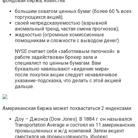
фондовая биржа, известна:
большим охватом ценных бумаг (более 60 % всех
торгующихся акций);
своей непредсказуемостью (взрывной
аномальный тренд, частая смена прогнозов);
жадностью (огромные комиссионные
помощникам и сложности с выводом денег).
NYSE считает себя «заботливым папочкой»: в
работе задействован брокер зала и
специалист по ценным бумагам. Вам
буквально навязывают «видение мира»:
после покупки акции следует ненавязчивое
указание-подсказка, что делать с этой акцией
дальше.
Американская биржа может похвастаться 2 индексами:
Доу – Джонса (Dow Jones). В 1884 г. он назывался
Transportation Average и состоял из 11 американских
промышленных и ж/д компаний. Затем акцент
сместился на промышленность. Индекс