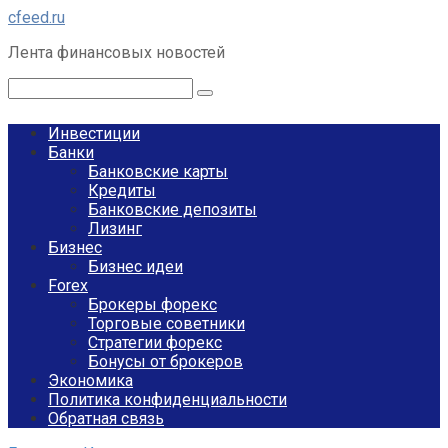
Перейти
cfeed.ru
к
Лента финансовых новостей
контенту
Поиск:
Инвестиции
Банки
Банковские карты
Кредиты
Банковские депозиты
Лизинг
Бизнес
Бизнес идеи
Forex
Брокеры форекс
Торговые советники
Стратегии форекс
Бонусы от брокеров
Экономика
Политика конфиденциальности
Обратная связь