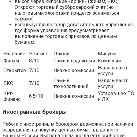
выход через кипрские «дочки» (Финам, БКС).
Откроют торговый субброкерский счет (но
налоговыми хлопотами придется заниматься
самому);
используется договор доверительного управления,
где форма управления предусматривает
выполнение торговых приказов по ценным
бумагам.
Название
Рейтинг
Плюсы
Минусы
Финам
8/10
Самый надежный
Комиссии
Навязывают
Открытие
7/10
Низкие комиссии
услуги
Самый
Навязывают
БКС
7/10
технологичный
услуги
Кит-
Устаревшее ПО
6.5/10
Низкие комиссии
Финанс
и ЛК
Иностранные брокеры
Работа с иностранным брокером возможна при наличии
разрешения на покупку ценных бумаг, выданного
Банком России. Выгодна тогда, когда есть свободная