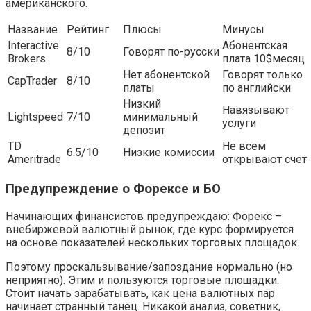
американского.
Название
Рейтинг
Плюсы
Минусы
Interactive
Абонентская
8/10
Говорят по-русски
Brokers
плата 10$месяц
Нет абонентской
Говорят только
CapTrader
8/10
платы
по английски
Низкий
Навязывают
Lightspeed
7/10
минимальный
услуги
депозит
TD
Не всем
6.5/10
Низкие комиссии
Ameritrade
открывают счет
Предупреждение о Форексе и БО
Начинающих финансистов предупреждаю: Форекс –
внебиржевой валютный рынок, где курс формируется
на основе показателей нескольких торговых площадок.
Поэтому проскальзывание/запоздание нормально (но
неприятно). Этим и пользуются торговые площадки.
Стоит начать зарабатывать, как цена валютных пар
начинает странный танец. Никакой анализ, советник,