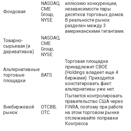
NASDAQ,
иллюзию конкуренции,
CME
независимости пары
Фондовая
Group,
десятков торговых домов.
NYSE
В реальности рынок
разделен между 3
американскими гигантами.
NASDAQ,
Товарно-
CME
сырьевая (и
Group,
деривативов)
NYSE
Торговая площадка
принадлежит CBOE
Альтернативные
(Holdings владеет еще 4
торговые
BATS
биржами). Приходится
площадки
констатировать факт:
альтернативы уже нет.
Пытается контролировать
правительство США через
Внебиржевой
OTCBB,
FINRA, поэтому при работе
рынок
OTC
на этом торговом рынке
отслеживайте поправки
Конгресса.