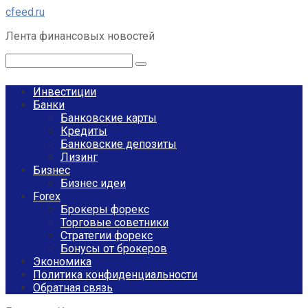
Перейти
cfeed.ru
к
Лента финансовых новостей
контенту
Поиск:
Инвестиции
Банки
Банковские карты
Кредиты
Банковские депозиты
Лизинг
Бизнес
Бизнес идеи
Forex
Брокеры форекс
Торговые советники
Стратегии форекс
Бонусы от брокеров
Экономика
Политика конфиденциальности
Обратная связь