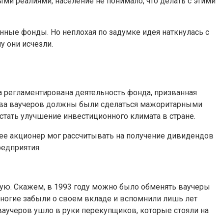
ми реалиями, население не понимало, что делать с этими
ные фонды. Но неплохая по задумке идея наткнулась с
у они исчезли.
а регламентирована деятельность фонда, призванная
тва ваучеров должны были сделаться мажоритарными
стать улучшение инвестиционного климата в стране.
ее акционер мог рассчитывать на получение дивидендов
редприятия.
ую. Скажем, в 1993 году можно было обменять ваучеры
многие забыли о своем вкладе и вспомнили лишь лет
 ваучеров ушло в руки перекупщиков, которые стояли на