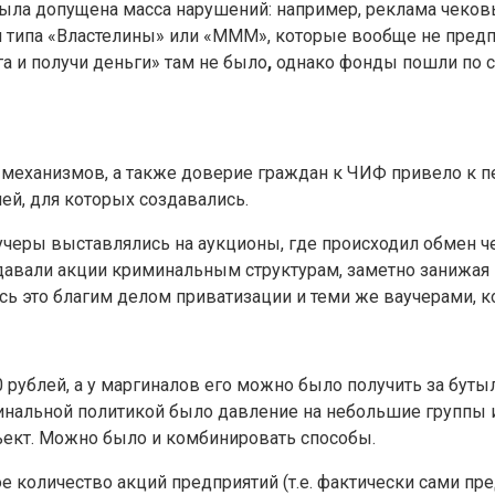
была допущена масса нарушений: например, реклама чековы
типа «Властелины» или «МММ», которые вообще не предп
а и получи деньги» там не было
,
однако фонды пошли по с
 механизмов, а также доверие граждан к ЧИФ привело к 
ей, для которых создавались.
учеры выставлялись на аукционы, где происходил обмен ч
авали акции криминальным структурам, заметно занижая и
сь это благим делом приватизации и теми же ваучерами, 
 рублей, а у маргиналов его можно было получить за бутыл
нальной политикой было давление на небольшие группы и
ъект. Можно было и комбинировать способы.
 количество акций предприятий (т.е. фактически сами пр