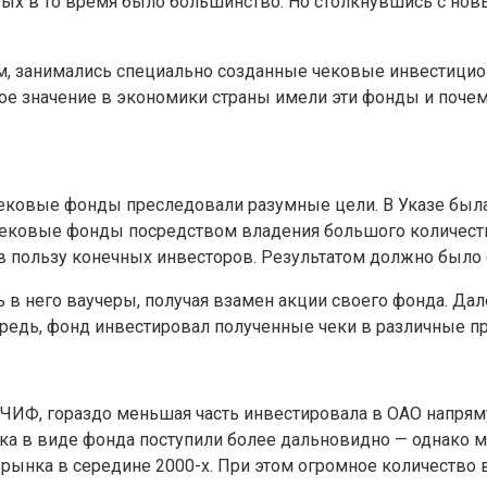
ых в то время было большинство. Но столкнувшись с новы
, занимались специально созданные чековые инвестицион
ое значение в экономики страны имели эти фонды и почем
 чековые фонды преследовали разумные цели. В Указе был
 Чековые фонды посредством владения большого количес
в пользу конечных инвесторов. Результатом должно было 
в него ваучеры, получая взамен акции своего фонда. Дал
ередь, фонд инвестировал полученные чеки в различные п
ЧИФ, гораздо меньшая часть инвестировала в ОАО напрям
ика в виде фонда поступили более дальновидно — однако 
о рынка в середине 2000-х. При этом огромное количество