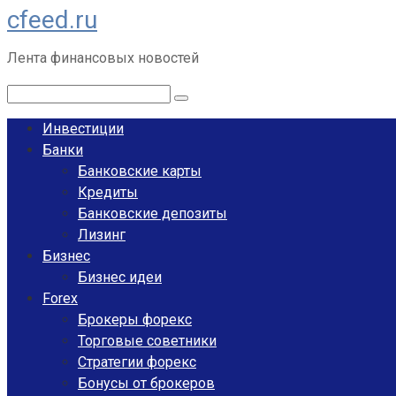
cfeed.ru
Перейти
к
Лента финансовых новостей
контенту
Поиск:
Инвестиции
Банки
Банковские карты
Кредиты
Банковские депозиты
Лизинг
Бизнес
Бизнес идеи
Forex
Брокеры форекс
Торговые советники
Стратегии форекс
Бонусы от брокеров