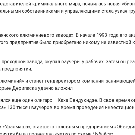
едставителей криминального мира, появилась новая «бизн
еальными собственниками и управляющими стала узкая гру
янского алюминиевого завода». В начале 1993 года его а
этого предприятия было приобретено никому не известной
 проходной завода, скупал ваучеры у рабочих. Затем он ре
а предприятии.
 алюминий» и станет гендиректором компании, занимающей
орые Дерипаска удачно вложил.
ялся еще один олигарх – Каха Бендукидзе. В свое время 
а» 130 тысяч ваучеров во время проведения инвестицион
ий «Уралмаша», ставшего головным предприятием «Объед
риятия была проведена «четко по схеме Чубайса».