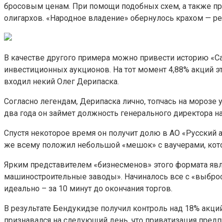
бросовым ценам. При помощи подобных схем, а также пр
олигархов. «Народное владение» обернулось крахом — р
В качестве другого примера можно привести историю «Са
инвестиционных аукционов. На тот момент 4,88% акций 
входил некий Олег Дерипаска.
Согласно легендам, Дерипаска лично, топчась на морозе у
два года он займет должность генерального директора н
Спустя некоторое время он получит долю в АО «Русский
же всему положил небольшой «мешок» с ваучерами, кот
Ярким представителем «бизнесменов» этого формата явл
машиностроительные заводы». Начиналось все с «выброс
идеально – за 10 минут до окончания торгов.
В результате Бендукидзе получил контроль над 18% акц
признавался на следующий день, что приватизация предп