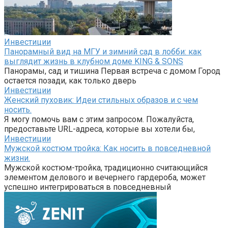
Инвестиции
Панорамный вид на МГУ и зимний сад в лобби: как
выглядит жизнь в клубном доме KING & SONS
Панорамы, сад и тишина Первая встреча с домом Город
остается позади, как только дверь
Инвестиции
Женский пуховик: Идеи стильных образов и с чем
носить.
Я могу помочь вам с этим запросом. Пожалуйста,
предоставьте URL-адреса, которые вы хотели бы,
Инвестиции
Мужской костюм тройка: Как носить в повседневной
жизни.
Мужской костюм-тройка, традиционно считающийся
элементом делового и вечернего гардероба, может
успешно интегрироваться в повседневный