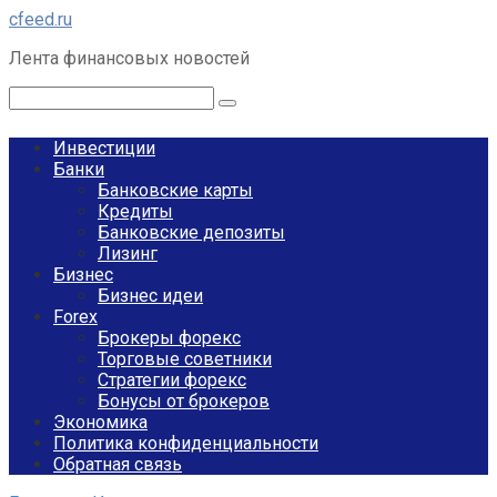
Перейти
cfeed.ru
к
Лента финансовых новостей
контенту
Поиск:
Инвестиции
Банки
Банковские карты
Кредиты
Банковские депозиты
Лизинг
Бизнес
Бизнес идеи
Forex
Брокеры форекс
Торговые советники
Стратегии форекс
Бонусы от брокеров
Экономика
Политика конфиденциальности
Обратная связь