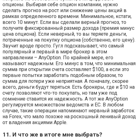
опционы. Выбирая себе опцион компании, нужно
сделать прогноз на рост или снижение цены акций в
рамках определенного времени. Минимальное, кстати,
всего 10 минут. Если вы сделали верный прогноз, то
получите фиксированный размер дохода (премия минус
цена опциона). Если неверный, то вы теряете деньги,
потраченные на покупку опциона (собственно, его цену).
Звучит вроде просто. Гугл подсказывает, что самый
популярный и первый в мире брокер в этом
направлении – AnyOption. По крайней мере, его
называют надежным. Его минус в том, что минимальная
сумма при открытии счета составляет $100, а если это
первые попытки заработать подобным образом, то
сумма для потери уже неприятная. А поначалу, скорее
всего, деньги будут теряться. Есть брокеры, где и $10 на
счету позволяют что-то покупать, но там уже под
сомнение ставится их надежность. А тот же AnyOption
регулируется множеством ведомств и ЕС. В любом
случае, такие операции напоминают нервный заработок
на Forex, что мало похоже на роскошный ленивый доход
от владения акциями Apple.
11. И что же в итоге мне выбрать?