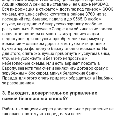
Акции класса A сейчас выставлены на бирже NASDAQ.
Вся информация в открытом доступе: под тикером GOOG
узнаем, что цена сейчас крутится в районе $780, но за
последний год, бывало, падала и до $565. В любом
случае, на среднюю беларускую зарплату особо не
разгуляешься. В случае с Google для обычного человека
вариантов остается немного: «внутренние» акции
недоступны для покупки, приобретение напрямую у
компании – слишком дорого, а вот ухватить ценные
бумаги через фондовую биржу вполне возможно. Но
для этого, опять же, лучше прибегнуть к услугам банка,
чтобы не усложнять и без того непростые и
небезопасные схемы. Или есть вариант поехать в
Европу, завести там счет и заключить договор сразу с
зарубежным брокером, минуя беларуские банки.
Правда, для этого опять придется обращаться в Нацбанк
за разрешением.
3. Выходит, доверительное управление –
самый безопасный способ?
Работать с акциями через доверительное управление не
так опасно, потому что перед вами несет