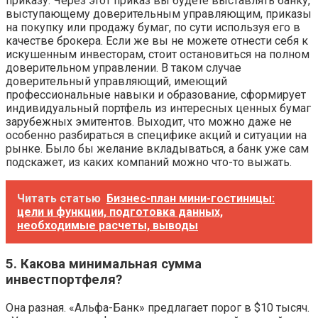
приказу. Через этот приказ вы будете выставлять банку,
выступающему доверительным управляющим, приказы
на покупку или продажу бумаг, по сути используя его в
качестве брокера. Если же вы не можете отнести себя к
искушенным инвесторам, стоит остановиться на полном
доверительном управлении. В таком случае
доверительный управляющий, имеющий
профессиональные навыки и образование, сформирует
индивидуальный портфель из интересных ценных бумаг
зарубежных эмитентов. Выходит, что можно даже не
особенно разбираться в специфике акций и ситуации на
рынке. Было бы желание вкладываться, а банк уже сам
подскажет, из каких компаний можно что-то выжать.
Читать статью
Бизнес-план мини-гостиницы:
цели и функции, подготовка данных,
необходимые расчеты, выводы
5. Какова минимальная сумма
инвестпортфеля?
Она разная. «Альфа-Банк» предлагает порог в $10 тысяч.