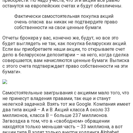
приобрести. Но надо учесть, что эти акции все равно
останутся на европейских счетах и будут обезличены.
Фактически самостоятельная покупка акций
очень опасна: вы никак не подтвердите право
собственности на свои ценные бумаги.
Отчеты брокера у вас, конечно же, будут, но все это
будет выглядеть не так, как покупка беларуских акций.
Если вы приобретаете наши акции, то открываете счет
депо в беларуском депозитарии – на него, когда сделка
совершается, вам начисляются ценные бумаги. Выписка
с этого счета подтверждает право собственности на эти
бумаги».
Самостоятельные заигрывания с акциями мало того, что
не принесут владения правами, так еще и станут
нелегкой задачкой. Взять тот же Google. Компания имеет
два типа акций – A и B. Акций класса A около 33
миллионов, класса B – больше 237 миллионов.
Загвоздка в том, что в «свободном» обращении
находятся только меньшая часть – 33 миллиона, а вот
акции типа B ходят только внутри холдинга Alphabet.