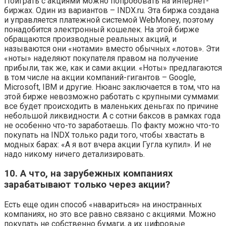
Поиграть с акциями можно попробовать на интернет-
биржах. Один из вариантов – INDX.ru. Эта биржа создана
и управляется платежной системой WebMoney, поэтому
понадобится электронный кошелек. На этой бирже
обращаются производные реальных акций, и
называются они «нотами» вместо обычных «лотов». Эти
«ноты» наделяют покупателя правом на получение
прибыли, так же, как и сами акции. «Ноты» предлагаются
в том числе на акции компаний-гигантов – Google,
Microsoft, IBM и другие. Нюанс заключается в том, что на
этой бирже невозможно работать с крупными суммами:
все будет происходить в маленьких деньгах по причине
небольшой ликвидности. А с сотни баксов в рамках года
не особенно что-то заработаешь. По факту можно что-то
покупать на INDX только ради того, чтобы хвастать в
модных барах: «А я вот вчера акции Гугла купил». И не
надо никому ничего детализировать.
10. А что, на зарубежных компаниях
зарабатывают только через акции?
Есть еще один способ «навариться» на иностранных
компаниях, но это все равно связано с акциями. Можно
покупать не собственно бумаги, а их цифровые