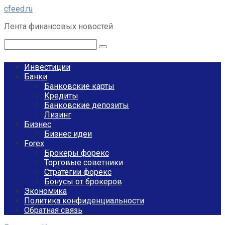
Перейти
cfeed.ru
к
Лента финансовых новостей
контенту
Поиск:
Инвестиции
Банки
Банковские карты
Кредиты
Банковские депозиты
Лизинг
Бизнес
Бизнес идеи
Forex
Брокеры форекс
Торговые советники
Стратегии форекс
Бонусы от брокеров
Экономика
Политика конфиденциальности
Обратная связь