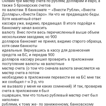
Онлайн три мастер счета по рублям, долларам и евро, а
также 5 брокерских счетов
по валютам. В банкомате — «Внести Рубли», «Внести
Доллары»,»Внести Евро». Ни что не предвещало беды.
Хотя невнятный ответ
кассира уже, видимо, предвещал. В итоге подойдя к
банкомату начал вносить
валюту. Внес почти весь перечисленный выше объем
несколькими заходами, но 900
долларов банкомат не принял, видимо старого образца,
хотя сами банкноты
идеальные. Вернувшись в кассу для довнесения
средств на БС, и передав 900
долларов кассиру решил проверить в приложении
поступление валюты на валютные
мастер счета. (о том что сначала валюта зачисляется на
мастер счета а потом
необходимо в приложении перевести ее на БС мне так
же сообщил г-н З-р, что
не вызвало у меня ни каких сомнений). И так, проверив
счета в приложении я был
ошарашен, тем что только рублевый мастер счет был
наполнен
рублями, к тому же- по заниженному, банковскому