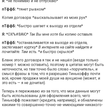
Я:
*не понимаю и не отпускаю*
пТффБ:
*тянет рывком*
Копия договора: *выскальзывает из моих рук*
пТффБ:
*быстро шагает к выходу из отдела*
Я:
*ОХ%#ВАЮ*
Так Вы мне хотя бы копию оставьте.
пТффБ:
*останавливается на выходе из отдела,
застёгивает куртку*
В интернете на сайте найдите и
почитайте. Там есть.
*и быстро скрылся*
Бланк этого договора я так и не нашёл (везде только
номер т. можно оставить), поэтому в цитатах могут быть
неточности, но там точно было слово «поручитель», и
смысл фразы в том, что я разрешаю Тинькоффу почти
всё, кроме продажи моей души на аукционе (может, и
это есть — я не дочитал).
Теперь я переживаю из-за того, что мои данные могут
быть использованы для оформления всего, чего
Тинькофф пожелает (кредита, например), и обналичены
какими-то совершенно-точно-не-имеющими-никакого-