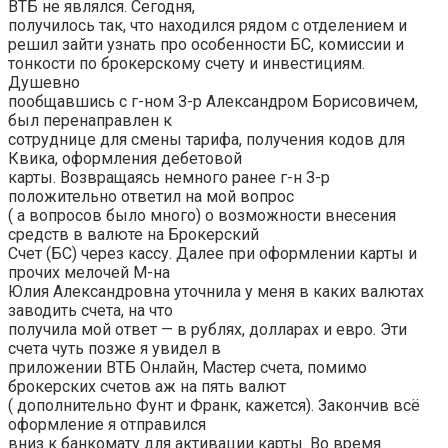
ВТБ не являлся. Сегодня,
получилось так, что находился рядом с отделением и
решил зайти узнать про особенности БС, комиссии и
тонкости по брокерскому счету и инвестициям.
Душевно
пообщавшись с г-ном З-р Александром Борисовичем,
был перенаправлен к
сотруднице для смены тарифа, получения кодов для
Квика, оформления дебетовой
карты. Возвращаясь немного ранее г-н З-р
положительно ответил на мой вопрос
( а вопросов было много) о возможности внесения
средств в валюте на Брокерский
Счет (БС) через кассу. Далее при оформлении карты и
прочих мелочей М-на
Юлия Александровна уточнила у меня в каких валютах
заводить счета, на что
получила мой ответ — в рублях, долларах и евро. Эти
счета чуть позже я увидел в
приложении ВТБ Онлайн, Мастер счета, помимо
брокерских счетов аж на пять валют
( дополнительно Фунт и Франк, кажется). Закончив всё
оформление я отправился
вниз к банкомату для активации карты. Во время