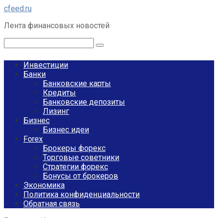
Перейти
cfeed.ru
к
Лента финансовых новостей
контенту
Поиск:
Инвестиции
Банки
Банковские карты
Кредиты
Банковские депозиты
Лизинг
Бизнес
Бизнес идеи
Forex
Брокеры форекс
Торговые советники
Стратегии форекс
Бонусы от брокеров
Экономика
Политика конфиденциальности
Обратная связь