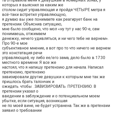
та отправила меня к девушкам в номерных зонах, у
которых я выяснил за каким же
столом сидит управляющая и пройдя ЧЕТЫРЕ метра я
всё-таки встретил управляющую,
я думаю вы уже понимаете как реагирует банк на
претензии. Объяснив ситуацию,
мне было сообщено, что мол «ну тут у нас 90-е, сам
понимаешь, отжимаем
денежку, нечего удивляться, и ни чего тебе не вернем».
Про 90-е мое
субъективное мнение, а вот про то что ничего не вернем
это констатация речи
управляющей, ну либо ее/его зама, дело было в 17:30
местного времени. Я все же
настоял, что я напишу претензию для начала. Написал
претензию, претензию
завизировали другие девушки к которым мне так же
пришлось брать талончик и
ожидать. чтобы . ЗАВИЗИРОВАТЬ. ПРЕТЕНЗИЮ. В
претензии указал о
введении в заблуждение и о потенциальном моем
убытке, если ситуация, возникшая
не по моей вине, не будет устранена. Так же в претензии
заявил о требовании