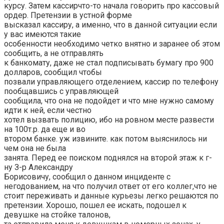
курсу. Затем кассирчто-то начала говорить про кассовый
ордер. Претензии в устной форме
высказал кассиру, а именно, что в данной ситуации если
у вас имеются такие
особенности необходимо четко внятно и заранее об этом
сообщить, а не отправлять
к банкомату, даже не стал подписывать бумагу про 900
долларов, сообщил чтобы
позвали управляющего отделением, кассир по телефону
пообщавшись с управляющей
сообщила, что она не подойдет и что мне нужно самому
идти к ней, если честно
хотел вызвать полицию, ибо на ровном месте развести
на 100т.р. да еще и во
втором банке. уж извините. как потом выяснилось ни
чем она не была
занята. Перед ее поиском поднялся на второй этаж к г-
ну З-р Александру
Борисовичу, сообщил о данном инциденте с
негодованием, на что получил ответ от его коллег,что не
стоит переживать и данные курьезы легко решаются по
претензии. Хорошо, пошел ее искать, подошел к
девушке на стойке талонов,