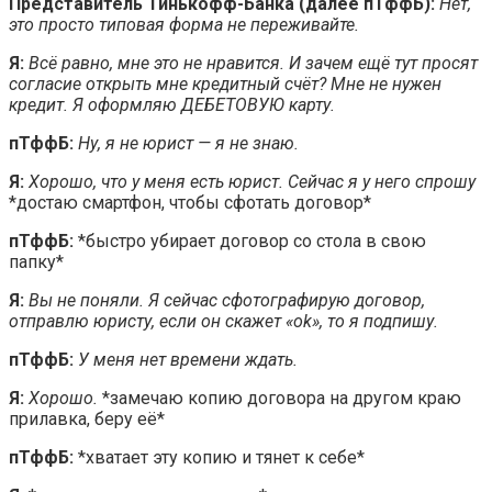
Представитель Тинькофф-Банка (далее пТффБ):
Нет,
это просто типовая форма не переживайте.
Я:
Всё равно, мне это не нравится. И зачем ещё тут просят
согласие открыть мне кредитный счёт? Мне не нужен
кредит. Я оформляю ДЕБЕТОВУЮ карту.
пТффБ:
Ну, я не юрист — я не знаю.
Я:
Хорошо, что у меня есть юрист. Сейчас я у него спрошу
*достаю смартфон, чтобы сфотать договор*
пТффБ:
*быстро убирает договор со стола в свою
папку*
Я:
Вы не поняли. Я сейчас сфотографирую договор,
отправлю юристу, если он скажет «ok», то я подпишу.
пТффБ:
У меня нет времени ждать.
Я:
Хорошо.
*замечаю копию договора на другом краю
прилавка, беру её*
пТффБ:
*хватает эту копию и тянет к себе*