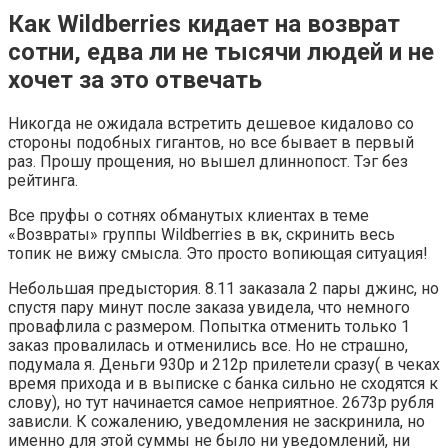
Как Wildberries кидает на возврат
сотни, едва ли не тысячи людей и не
хочет за это отвечать
Никогда не ожидала встретить дешевое кидалово со
стороны подобных гигантов, но все бывает в первый
раз. Прошу прощения, но вышел длиннопост. Тэг без
рейтинга.
Все пруфы о сотнях обманутых клиентах в теме
«Возвраты» группы Wildberries в вк, скринить весь
топик не вижу смысла. Это просто вопиющая ситуация!
Небольшая предыстория. 8.11 заказала 2 пары джинс, но
спустя пару минут после заказа увидела, что немного
провафлила с размером. Попытка отменить только 1
заказ провалилась и отменились все. Но не страшно,
подумала я. Деньги 930р и 212р прилетели сразу( в чеках
время прихода и в выписке с банка сильно не сходятся к
слову), но тут начинается самое неприятное. 2673р рубля
зависли. К сожалению, уведомления не заскринила, но
именно для этой суммы не было ни уведомлений, ни