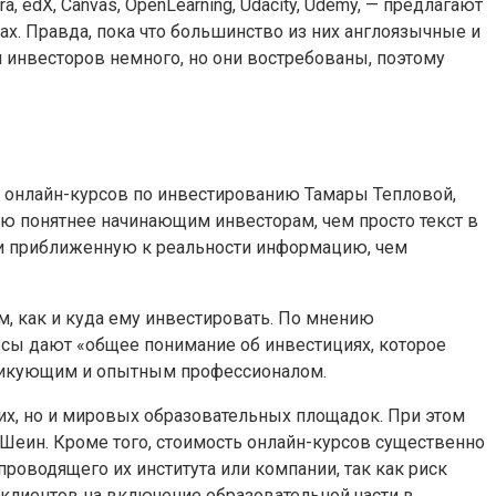
edX, Canvas, OpenLearning, Udacity, Udemy, — предлагают
. Правда, пока что большинство из них англоязычные и
инвесторов немного, но они востребованы, поэтому
 онлайн-курсов по инвестированию Тамары Тепловой,
тую понятнее начинающим инвесторам, чем просто текст в
ю и приближенную к реальности информацию, чем
м, как и куда ему инвестировать. По мнению
урсы дают «общее понимание об инвестициях, которое
актикующим и опытным профессионалом.
их, но и мировых образовательных площадок. При этом
Шеин. Кроме того, стоимость онлайн-курсов существенно
проводящего их института или компании, так как риск
 клиентов на включение образовательной части в