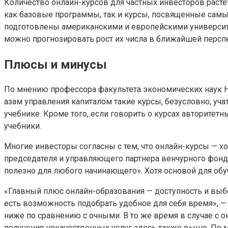
Количество онлайн-курсов для частных инвесторов растет
как базовые программы, так и курсы, посвященные самы
подготовлены американскими и европейскими университе
можно прогнозировать рост их числа в ближайшей персп
Плюсы и минусы
По мнению профессора факультета экономических наук 
азам управления капиталом такие курсы, безусловно, уча
учебнике. Кроме того, если говорить о курсах авторите
учебники.
Многие инвесторы согласны с тем, что онлайн-курсы — х
председателя и управляющего партнера венчурного фонда
полезно для любого начинающего». Хотя основой для об
«Главный плюс онлайн-образования — доступность и выбо
есть возможность подобрать удобное для себя время», —
ниже по сравнению с очными. В то же время в случае с о
получения некачественных услуг здесь также выше. По м