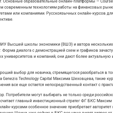
. Основные образовательные онлайн-платформы — Coursera, 
м современным технологиям работы на финансовых рынках
тами или компаниями. Русскоязычных онлайн-курсов для 
ективе.
НИУ Высшей школы экономики (ВШЭ) и автора нескольких
т. Форма диалога с демонстрацией схем и графиков зачас
тных университетов и компаний, они дают более актуальну
ороший выбор для новичка, стремящегося разобраться в то
 Genezis Technology Capital Максима Шеховцева, такие к
учения все еще остается непосредственный контакт с пр
р. Потребители могут выбирать не только среди российск
 считает главный инвестиционный стратег ФГ БКС Максим 
нлайн-курсами особенное значение приобретает авторитет 
нению Шеина, уже сейчас в БКС все чаще видят запрос от