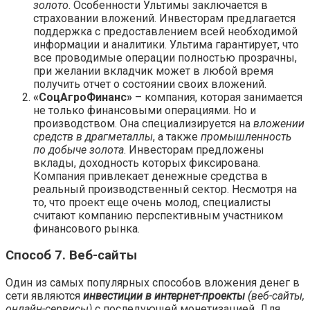
золото
. Особенности Ультимы заключается в
страховании вложений. Инвесторам предлагается
поддержка с предоставлением всей необходимой
информации и аналитики. Ультима гарантирует, что
все проводимые операции полностью прозрачны,
при желании вкладчик может в любой время
получить отчет о состоянии своих вложений.
«СоцАгроФинанс»
– компания, которая занимается
не только финансовыми операциями. Но и
производством. Она специализируется на
вложении
средств в драгметаллы
, а также
промышленность
по добыче золота
. Инвесторам предложены
вклады, доходность которых фиксирована.
Компания привлекает денежные средства в
реальный производственный сектор. Несмотря на
то, что проект еще очень молод, специалисты
считают компанию перспективным участником
финансового рынка.
Способ 7. Веб-сайты
Один из самых популярных способов вложения денег в
сети являются
инвестиции в интернет-проекты
(веб-сайты,
онлайн-сервисы)
с последующей монетизацией. Для