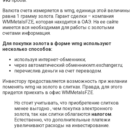
995
пробы.
Валюта счета измеряется в wmg, единица этой величины
равна 1 грамму золота. Гарант сделки – компания
WMMetalsFZE, которая находится в ОАЭ. На ее сайте
имеется вся необходимая для работы с золотыми
счетами информация.
Для покупки золота в форме wmg используют
несколько способов:
используя интернет-обменники;
через автоматический обменникwm.exchanger.ru;
перечислив деньги на счет переводом.
Инвестору предоставляется возможность при желании
поменять wmg на золото в слитках. Правда, для этого
придется приехать в офис WMMetalsFZE.
Но стоит учитывать, что приобретение слитков
менее выгодно , чем покупка электронного
золота, так как слитки облагаются
налогом
.
Естественно, что дополнительные платежи
увеличивают расходы на инвестирование.