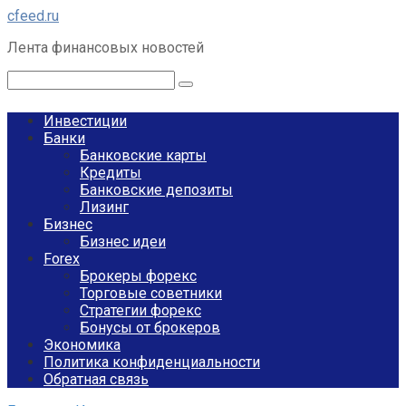
Перейти
cfeed.ru
к
Лента финансовых новостей
контенту
Поиск:
Инвестиции
Банки
Банковские карты
Кредиты
Банковские депозиты
Лизинг
Бизнес
Бизнес идеи
Forex
Брокеры форекс
Торговые советники
Стратегии форекс
Бонусы от брокеров
Экономика
Политика конфиденциальности
Обратная связь