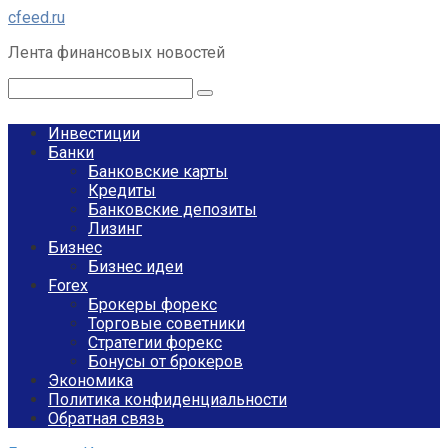
Перейти
cfeed.ru
к
Лента финансовых новостей
контенту
Поиск:
Инвестиции
Банки
Банковские карты
Кредиты
Банковские депозиты
Лизинг
Бизнес
Бизнес идеи
Forex
Брокеры форекс
Торговые советники
Стратегии форекс
Бонусы от брокеров
Экономика
Политика конфиденциальности
Обратная связь