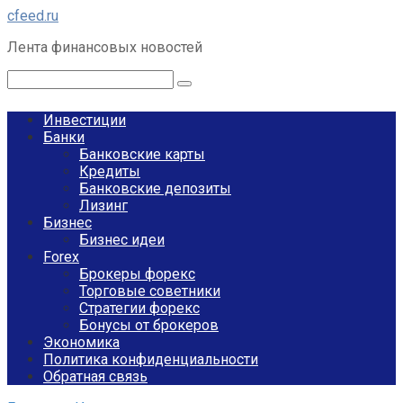
Перейти
cfeed.ru
к
Лента финансовых новостей
контенту
Поиск:
Инвестиции
Банки
Банковские карты
Кредиты
Банковские депозиты
Лизинг
Бизнес
Бизнес идеи
Forex
Брокеры форекс
Торговые советники
Стратегии форекс
Бонусы от брокеров
Экономика
Политика конфиденциальности
Обратная связь