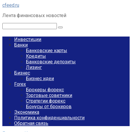
Перейти
cfeed.ru
к
Лента финансовых новостей
контенту
Поиск:
Инвестиции
Банки
Банковские карты
Кредиты
Банковские депозиты
Лизинг
Бизнес
Бизнес идеи
Forex
Брокеры форекс
Торговые советники
Стратегии форекс
Бонусы от брокеров
Экономика
Политика конфиденциальности
Обратная связь