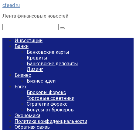
Перейти
cfeed.ru
к
Лента финансовых новостей
контенту
Поиск:
Инвестиции
Банки
Банковские карты
Кредиты
Банковские депозиты
Лизинг
Бизнес
Бизнес идеи
Forex
Брокеры форекс
Торговые советники
Стратегии форекс
Бонусы от брокеров
Экономика
Политика конфиденциальности
Обратная связь