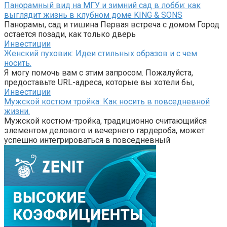
Панорамный вид на МГУ и зимний сад в лобби: как
выглядит жизнь в клубном доме KING & SONS
Панорамы, сад и тишина Первая встреча с домом Город
остается позади, как только дверь
Инвестиции
Женский пуховик: Идеи стильных образов и с чем
носить.
Я могу помочь вам с этим запросом. Пожалуйста,
предоставьте URL-адреса, которые вы хотели бы,
Инвестиции
Мужской костюм тройка: Как носить в повседневной
жизни.
Мужской костюм-тройка, традиционно считающийся
элементом делового и вечернего гардероба, может
успешно интегрироваться в повседневный