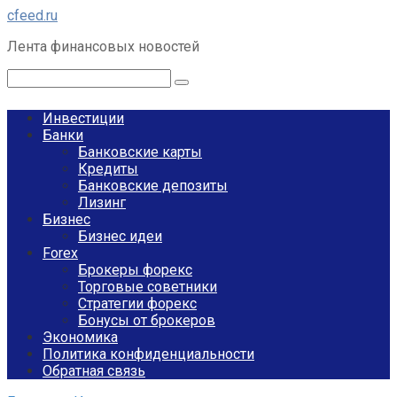
Перейти
cfeed.ru
к
Лента финансовых новостей
контенту
Поиск:
Инвестиции
Банки
Банковские карты
Кредиты
Банковские депозиты
Лизинг
Бизнес
Бизнес идеи
Forex
Брокеры форекс
Торговые советники
Стратегии форекс
Бонусы от брокеров
Экономика
Политика конфиденциальности
Обратная связь