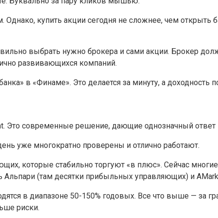
те. Буквально за пару кликов мышью.
 Однако, купить акции сегодня не сложнее, чем открыть ба
авильно выбрать нужно брокера и сами акции. Брокер дол
ично развивающихся компаний.
анка» в «Финаме». Это делается за минуту, а доходность п
nt. Это современные решение, дающие однозначный ответ н
день уже многократно проверены и отлично работают.
яющих, которые стабильно торгуют «в плюс». Сейчас многи
 Альпари (там десятки прибыльных управляющих) и AMark
дятся в диапазоне 50-150% годовых. Все что выше — за гр
ьше риски.