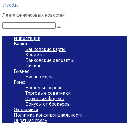
Перейти
cfeed.ru
к
Лента финансовых новостей
контенту
Поиск:
Инвестиции
Банки
Банковские карты
Кредиты
Банковские депозиты
Лизинг
Бизнес
Бизнес идеи
Forex
Брокеры форекс
Торговые советники
Стратегии форекс
Бонусы от брокеров
Экономика
Политика конфиденциальности
Обратная связь