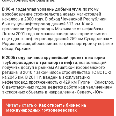
самостоятельное развитие.
В 90-е годы упал уровень добычи угля
, поэтому
возобновление строительства новых магистралей
началось в 2000 году. В обход Чеченской Республики
был пущен нефтепровод длиной 312 км. К ней
проложили трубопровод в Махачкале от нефтебазы.
Летом 2001 года компания завершила строительство
еще одного нефтепровода длиной 259 км Суходольная –
Родионовская, обеспечившего транспортировку нефти в
обход Украины.
В 2006 году начался крупнейший проект в истории
трубопроводного транспорта нефти
, позволяющий
получить доступ к рынкам Азиатско-Тихоокеанского
региона. В 2010 г закончилось строительство ТС ВСТО-2
на 2045 км. В 2011 г. введен в эксплуатацию
нефтепровод протяженностью 429 км Пурпе – Самотлор.
С двухтысячных годов ведется работа над увеличением
экспортных объемов в направлении «Север», «Юг».
Читать статью
Как открыть бизнес на
международных грузоперевозках