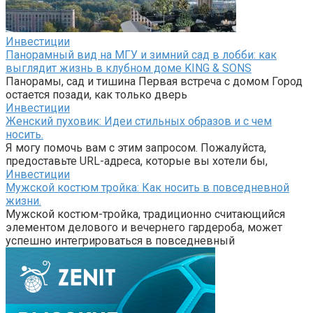
Инвестиции
Панорамный вид на МГУ и зимний сад в лобби: как
выглядит жизнь в клубном доме KING & SONS
Панорамы, сад и тишина Первая встреча с домом Город
остается позади, как только дверь
Инвестиции
Женский пуховик: Идеи стильных образов и с чем
носить.
Я могу помочь вам с этим запросом. Пожалуйста,
предоставьте URL-адреса, которые вы хотели бы,
Инвестиции
Мужской костюм тройка: Как носить в повседневной
жизни.
Мужской костюм-тройка, традиционно считающийся
элементом делового и вечернего гардероба, может
успешно интегрироваться в повседневный