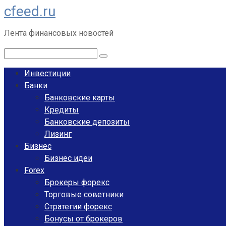
cfeed.ru
Перейти
к
Лента финансовых новостей
контенту
Поиск:
Инвестиции
Банки
Банковские карты
Кредиты
Банковские депозиты
Лизинг
Бизнес
Бизнес идеи
Forex
Брокеры форекс
Торговые советники
Стратегии форекс
Бонусы от брокеров