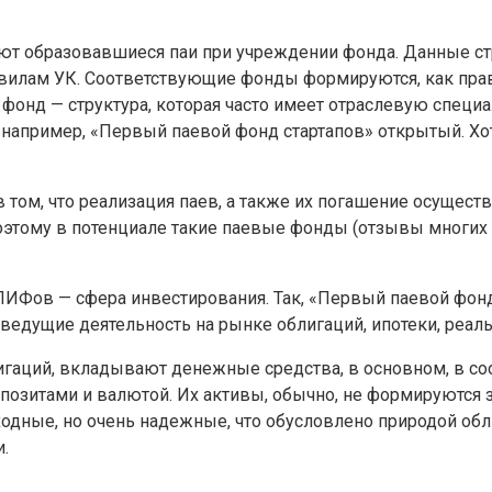
ют образовавшиеся паи при учреждении фонда. Данные стр
авилам УК. Соответствующие фонды формируются, как прав
фонд — структура, которая часто имеет отраслевую специ
например, «Первый паевой фонд стартапов» открытый. Хотя
 том, что реализация паев, а также их погашение осущес
этому в потенциале такие паевые фонды (отзывы многих 
ПИФов — сфера инвестирования. Так, «Первый паевой фонд
 ведущие деятельность на рынке облигаций, ипотеки, реа
лигаций, вкладывают денежные средства, в основном, в 
позитами и валютой. Их активы, обычно, не формируются з
одные, но очень надежные, что обусловлено природой об
.