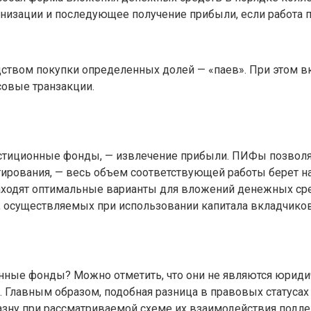
низации и последующее получение прибыли, если работа п
ством покупки определенных долей — «паев». При этом в
овые транзакции.
естиционные фонды, — извлечение прибыли. ПИФы позволя
тирования, — весь объем соответствующей работы берет н
 находят оптимальные варианты для вложений денежных с
, осуществляемых при использовании капитала вкладчиков
ные фонды? Можно отметить, что они не являются юриди
лавным образом, подобная разница в правовых статусах 
азну при рассматриваемой схеме их взаимодействия подле