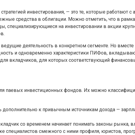
ратегией инвестирования, — это те, которые работают с а
жные средства в облигации. Можно отметить, что в рамк
ды, специализирующиеся на инвестировании в акции крупн
в.
едущие деятельность в конкретном сегменте. Но вместе с
ность и одновременно характеристики ПИФов, вкладывающи
 для вкладчиков, для которых соответствующий финансо
для паевых инвестиционных фондов. Их можно классифици
 дополнительно к привычным источникам дохода — зарплат
кладчик со временем начинает понимать законы рынка, в
же специалистов смежного с ними профиля, юристов, про