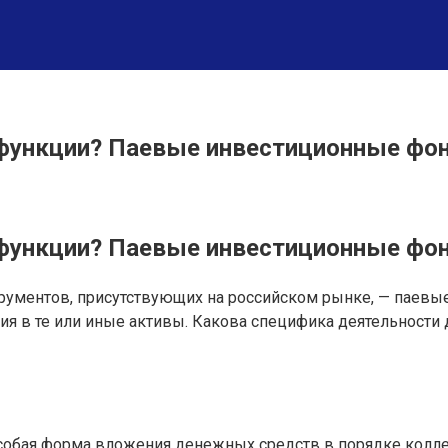
 функции? Паевые инвестиционные фо
 функции? Паевые инвестиционные фо
трументов, присутствующих на российском рынке, — паев
ия в те или иные активы. Какова специфика деятельност
собая форма вложения денежных средств в порядке колле