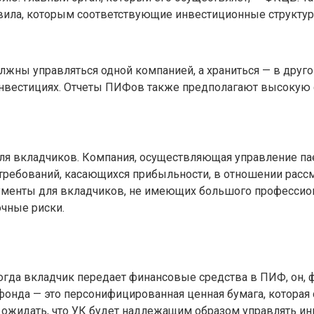
ила, которым соответствующие инвестиционные структур
жны управляться одной компанией, а храниться — в друго
вестициях. Отчеты ПИФов также предполагают высокую с
для вкладчиков. Компания, осуществляющая управление п
 требований, касающихся прибыльности, в отношении рассм
менты для вкладчиков, не имеющих большого профессиона
чные риски.
огда вкладчик передает финансовые средства в ПИФ, он, ф
онда — это персонифицированная ценная бумага, которая с
ожидать, что УК будет надлежащим образом управлять ин