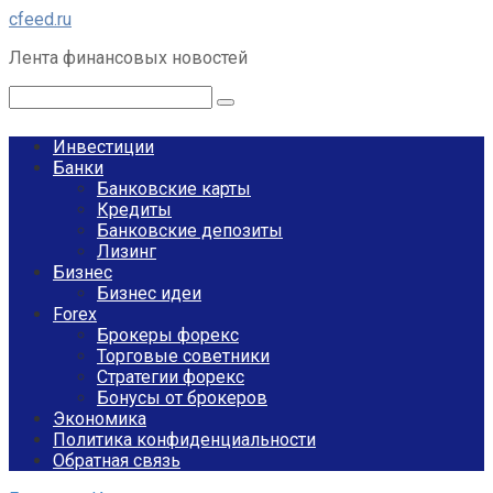
Перейти
cfeed.ru
к
Лента финансовых новостей
контенту
Поиск:
Инвестиции
Банки
Банковские карты
Кредиты
Банковские депозиты
Лизинг
Бизнес
Бизнес идеи
Forex
Брокеры форекс
Торговые советники
Стратегии форекс
Бонусы от брокеров
Экономика
Политика конфиденциальности
Обратная связь