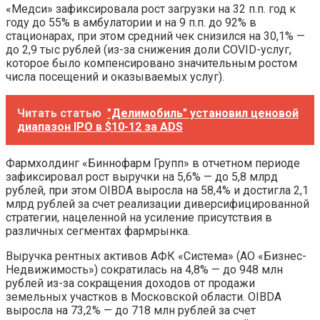
«Медси» зафиксировала рост загрузки на 32 п.п. год к
году до 55% в амбулатории и на 9 п.п. до 92% в
стационарах, при этом средний чек снизился на 30,1% —
до 2,9 тыс рублей (из-за снижения доли COVID-услуг,
которое было компенсировано значительным ростом
числа посещений и оказываемых услуг).
Читать статью
"Делимобиль" установил ценовой
диапазон IPO в $10-12 за ADS
Фармхолдинг «Биннофарм Групп» в отчетном периоде
зафиксировал рост выручки на 5,6% — до 5,8 млрд
рублей, при этом OIBDA выросла на 58,4% и достигла 2,1
млрд рублей за счет реализации диверсифицированной
стратегии, нацеленной на усиление присутствия в
различных сегментах фармрынка.
Выручка рентных активов АФК «Система» (АО «Бизнес-
Недвижимость») сократилась на 4,8% — до 948 млн
рублей из-за сокращения доходов от продажи
земельных участков в Московской области. OIBDA
выросла на 73,2% — до 718 млн рублей за счет