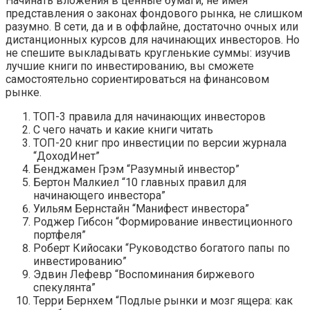
Начинать вложения в ценные бумаги, не имея
представления о законах фондового рынка, не слишком
разумно. В сети, да и в оффлайне, достаточно очных или
дистанционных курсов для начинающих инвесторов. Но
не спешите выкладывать кругленькие суммы: изучив
лучшие книги по инвестированию, вы сможете
самостоятельно сориентироваться на финансовом
рынке.
ТОП-3 правила для начинающих инвесторов
С чего начать и какие книги читать
ТОП-20 книг про инвестиции по версии журнала
“ДоходИнет”
Бенджамен Грэм “Разумный инвестор”
Бертон Малкиел “10 главных правил для
начинающего инвестора”
Уильям Бернстайн “Манифест инвестора”
Роджер Гибсон “Формирование инвестиционного
портфеля”
Роберт Кийосаки “Руководство богатого папы по
инвестированию”
Эдвин Лефевр “Воспоминания биржевого
спекулянта”
Терри Бернхем “Подлые рынки и мозг ящера: как