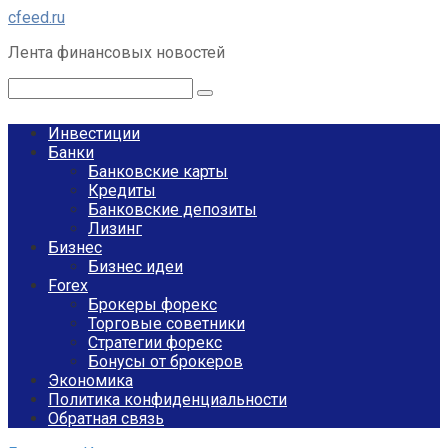
Перейти
cfeed.ru
к
Лента финансовых новостей
контенту
Поиск:
Инвестиции
Банки
Банковские карты
Кредиты
Банковские депозиты
Лизинг
Бизнес
Бизнес идеи
Forex
Брокеры форекс
Торговые советники
Стратегии форекс
Бонусы от брокеров
Экономика
Политика конфиденциальности
Обратная связь