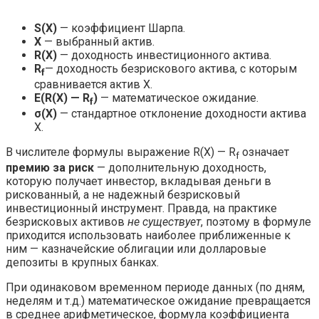
S(X)
— коэффициент Шарпа.
X
— выбранный актив.
R(X)
— доходность инвестиционного актива.
R
— доходность безрискового актива, с которым
f
сравнивается актив X.
E(R(X) — R
)
— математическое ожидание.
f
σ(X)
— стандартное отклонение доходности актива
X.
В числителе формулы выражение R(X) — R
означает
f
премию за риск
— дополнительную доходность,
которую получает инвестор, вкладывая деньги в
рискованный, а не надежный безрисковый
инвестиционный инструмент. Правда, на практике
безрисковых активов
не существует
, поэтому в формуле
приходится использовать наиболее приближенные к
ним — казначейские облигации или долларовые
депозиты в крупных банках.
При одинаковом временном периоде данных (по дням,
неделям и т.д.) математическое ожидание превращается
в среднее арифметическое, формула коэффициента