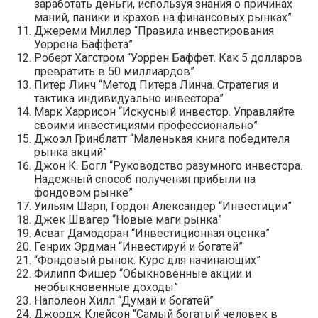
заработать деньги, используя знания о причинах
маний, паники и крахов на финансовых рынках”
Джереми Миллер “Правила инвестирования
Уоррена Баффета”
Роберт Хагстром “Уоррен Баффет. Как 5 долларов
превратить в 50 миллиардов”
Питер Линч “Метод Питера Линча. Стратегия и
тактика индивидуально инвестора”
Марк Харрисон “Искусный инвестор. Управляйте
своими инвестициями профессионально”
Джоэл Гринблатт “Маленькая книга победителя
рынка акций”
Джон К. Богл “Руководство разумного инвестора.
Надежный способ получения прибыли на
фондовом рынке”
Уильям Шарп, Гордон Александер “Инвестиции”
Джек Швагер “Новые маги рынка”
Асват Дамодоран “Инвестиционная оценка”
Генрих Эрдман “Инвестируй и богатей”
“Фондовый рынок. Курс для начинающих”
Филипп Фишер “Обыкновенные акции и
необыкновенные доходы”
Наполеон Хилл “Думай и богатей”
Джордж Клейсон “Самый богатый человек в