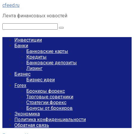
Перейти
cfeed.ru
к
Лента финансовых новостей
контенту
Поиск:
Инвестиции
Банки
Банковские карты
Кредиты
Банковские депозиты
Лизинг
Бизнес
Бизнес идеи
Forex
Брокеры форекс
Торговые советники
Стратегии форекс
Бонусы от брокеров
Экономика
Политика конфиденциальности
Обратная связь