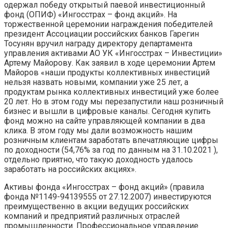
одержал победу открытый паевой инвестиционный
фонд (ОПИФ) «Ингосстрах – фонд акций». На
торжественной церемонии награждения победителей
президент Ассоциации российских банков Гарегин
Тосунян вручил награду директору департамента
управления активами АО УК «Ингосстрах – Инвестиции»
Артему Майорову. Как заявил в ходе церемонии Артем
Майоров «наши продукты коллективных инвестиций
нельзя назвать новыми, компании уже 25 лет, а
продуктам рынка коллективных инвестиций уже более
20 лет. Но в этом году мы перезапустили наш розничный
бизнес и вышли в цифровые каналы. Сегодня купить
фонд можно на сайте управляющей компании в два
клика. В этом году мы дали возможность нашим
розничным клиентам заработать впечатляющие цифры
по доходности (54,76% за год по данным на 31.10.2021 ),
отдельно приятно, что такую доходность удалось
заработать на российских акциях».
Активы фонда «Ингосстрах – фонд акций» (правила
фонда №1149-94139555 от 27.12.2007) инвестируются
преимущественно в акции ведущих российских
компаний и предприятий различных отраслей
промышленности. Профессиональное управление