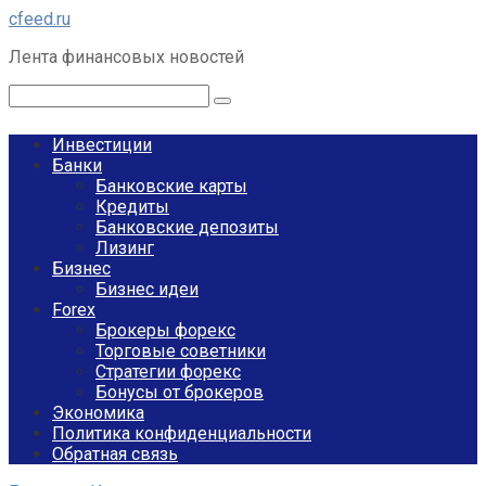
Перейти
cfeed.ru
к
Лента финансовых новостей
контенту
Поиск:
Инвестиции
Банки
Банковские карты
Кредиты
Банковские депозиты
Лизинг
Бизнес
Бизнес идеи
Forex
Брокеры форекс
Торговые советники
Стратегии форекс
Бонусы от брокеров
Экономика
Политика конфиденциальности
Обратная связь