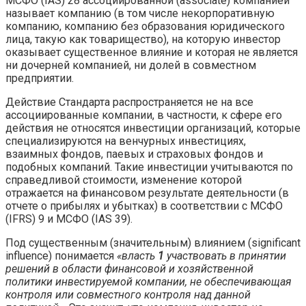
МСФО (IAS) 28 ассоциированной (associate) компанией
называет компанию (в том числе некорпоративную
компанию, компанию без образования юридического
лица, такую как товарищество), на которую инвестор
оказывает существенное влияние и которая не является
ни дочерней компанией, ни долей в совместном
предприятии.
Действие Стандарта распространяется не на все
ассоциированные компании, в частности, к сфере его
действия не относятся инвестиции организаций, которые
специализируются на венчурных инвестициях,
взаимных фондов, паевых и страховых фондов и
подобных компаний. Такие инвестиции учитываются по
справедливой стоимости, изменение которой
отражается на финансовом результате деятельности (в
отчете о прибылях и убытках) в соответствии с МСФО
(IFRS) 9 и МСФО (IAS 39).
Под существенным (значительным) влиянием (significant
influence) понимается
«власть
1
участвовать в принятии
решений в области финансовой и хозяйственной
политики инвестируемой компании, не обеспечивающая
контроля или совместного контроля над данной