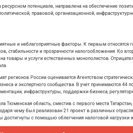
а ресурсном потенциале, направлена на обеспечение пози
олитической, правовой, организационной, инфраструктурн
ятные и неблагоприятные факторы. К первым относятся га
сов, стабильности и прозрачности налогообложения. Ко в
н на товары и услуги естественных монополистов. Отрица
ла.
имат регионов России оценивается Агентством стратегичес
знеса и экспертного сообщества. В учет принимаются 44 п
нтации, инфраструктуры, поддержки бизнеса, регуляторной
 Тюменская область, сместив с первого места Татарстан, 
одаря чему был реализован 21 проект в различных отрасл
аты достигнуты с помощью облегчения налоговой нагрузки 