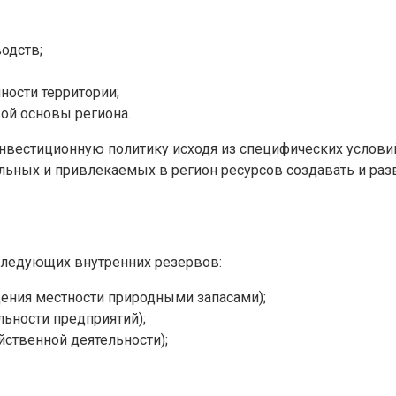
одств;
ности территории;
ой основы региона.
естиционную политику исходя из специфических условий 
ных и привлекаемых в регион ресурсов создавать и разв
следующих внутренних резервов:
щения местности природными запасами);
льности предприятий);
йственной деятельности);