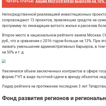
Читать статью
Акции MicroStrategy выросли на 16%
Непосредственной реализацией инвестиционных проектов
сопровождают 13 проектов, привлекших средств на сумму
программу по ликвидации ветхого жилья и расселив боле
Второе место в национальном рейтинге заняла Москва. Ст
руб., что в сравнении с 2016 годом больше на 13%. При
назвать уменьшение административных барьеров, в том ч
на 50% и т. д.
Увеличился объем заключенных контрактов в сфере госуд
форма ГЧП в виде льготной сдачи в аренду объектов нед
Лидер рейтинга на протяжении последних 3 лет Татарстан
Фонд развития регионов и регионал