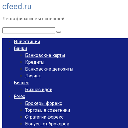
cfeed.ru
Перейти
к
Лента финансовых новостей
контенту
Поиск:
Инвестиции
Банки
Банковские карты
Кредиты
Банковские депозиты
Лизинг
Бизнес
Бизнес идеи
Forex
Брокеры форекс
Торговые советники
Стратегии форекс
Бонусы от брокеров