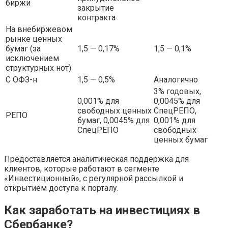
биржи
закрытие
контракта
На внебиржевом
рынке ценных
бумаг (за
1,5 — 0,17%
1,5 — 0,1%
исключением
структурных нот)
С ОФЗ-н
1,5 — 0,5%
Аналогично
3% годовых,
0,001% для
0,0045% для
свободных ценных
СпецРЕПО,
РЕПО
бумаг, 0,0045% для
0,001% для
СпецРЕПО
свободных
ценных бумаг
Предоставляется аналитическая поддержка для
клиентов, которые работают в сегменте
«Инвестиционный», с регулярной рассылкой и
открытием доступа к порталу.
Как заработать на инвестициях в
Сбербанке?