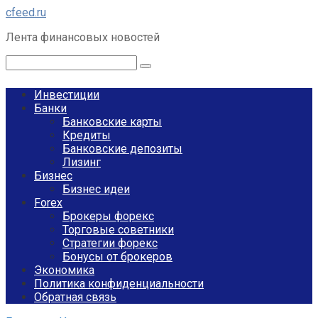
Перейти
cfeed.ru
к
Лента финансовых новостей
контенту
Поиск:
Инвестиции
Банки
Банковские карты
Кредиты
Банковские депозиты
Лизинг
Бизнес
Бизнес идеи
Forex
Брокеры форекс
Торговые советники
Стратегии форекс
Бонусы от брокеров
Экономика
Политика конфиденциальности
Обратная связь