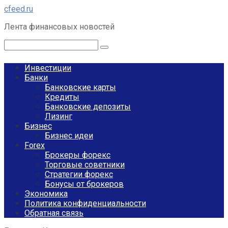
Перейти
cfeed.ru
к
Лента финансовых новостей
контенту
Поиск:
Инвестиции
Банки
Банковские карты
Кредиты
Банковские депозиты
Лизинг
Бизнес
Бизнес идеи
Forex
Брокеры форекс
Торговые советники
Стратегии форекс
Бонусы от брокеров
Экономика
Политика конфиденциальности
Обратная связь