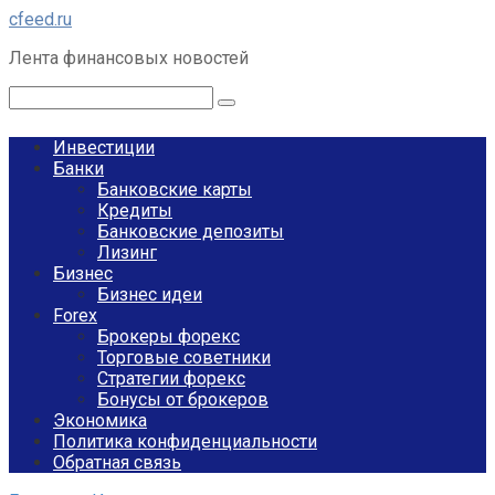
Перейти
cfeed.ru
к
Лента финансовых новостей
контенту
Поиск:
Инвестиции
Банки
Банковские карты
Кредиты
Банковские депозиты
Лизинг
Бизнес
Бизнес идеи
Forex
Брокеры форекс
Торговые советники
Стратегии форекс
Бонусы от брокеров
Экономика
Политика конфиденциальности
Обратная связь