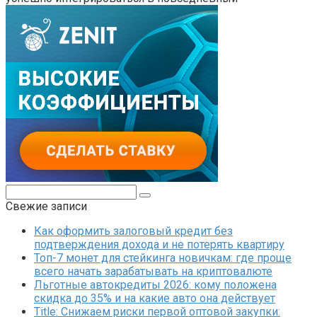
Поиск:
Свежие записи
Как оформить залоговый кредит без
подтверждения дохода и не потерять квартиру
Топ-7 монет для стейкинга новичкам: где проще
всего начать зарабатывать на криптовалюте
Льготные автокредиты 2026: кому положена
скидка до 35% и на какие авто она действует
Title: Снижаем риски первой оптовой закупки: