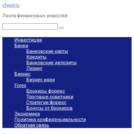
Перейти
cfeed.ru
к
Лента финансовых новостей
контенту
Поиск:
Инвестиции
Банки
Банковские карты
Кредиты
Банковские депозиты
Лизинг
Бизнес
Бизнес идеи
Forex
Брокеры форекс
Торговые советники
Стратегии форекс
Бонусы от брокеров
Экономика
Политика конфиденциальности
Обратная связь