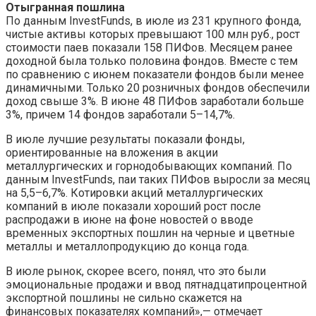
Отыгранная пошлина
По данным InvestFunds, в июле из 231 крупного фонда,
чистые активы которых превышают 100 млн руб., рост
стоимости паев показали 158 ПИФов. Месяцем ранее
доходной была только половина фондов. Вместе с тем
по сравнению с июнем показатели фондов были менее
динамичными. Только 20 розничных фондов обеспечили
доход свыше 3%. В июне 48 ПИФов заработали больше
3%, причем 14 фондов заработали 5–14,7%.
В июле лучшие результаты показали фонды,
ориентированные на вложения в акции
металлургических и горнодобывающих компаний. По
данным InvestFunds, паи таких ПИФов выросли за месяц
на 5,5–6,7%. Котировки акций металлургических
компаний в июле показали хороший рост после
распродажи в июне на фоне новостей о вводе
временных экспортных пошлин на черные и цветные
металлы и металлопродукцию до конца года.
В июле рынок, скорее всего, понял, что это были
эмоциональные продажи и ввод пятнадцатипроцентной
экспортной пошлины не сильно скажется на
финансовых показателях компаний»,— отмечает