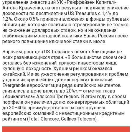
управления инвестиций УК «Райффайзен Капитал»
Антона Кравченко, на этот результат повлияло снижение
доходности по десятилетним US Treasuries с 1,4% до
1,2%. Около 0,5% принесли вложения в фонды рублевых
облигаций, которые позитивно отреагировали не только
на снижение долларовых ставок, но и на ожидания
стабилизации монетарной политики Банка России после
резкого повышения ключевой ставки в июле.
Впрочем, рост цен US Treasuries помог облигациям не
всех развивающихся стран. «В большинстве своем они
остались без изменений, принося инвесторам лишь
купонную доходность. Худшим рынком оказался
китайский. Из-за ужесточения регулирования и проблем
у одной из крупнейших девелоперских компаний
Evergrande еврооблигации ряда китайских эмитентов
снизились в цене вплоть до 20%»,— отметил глава
«Арикапитала» Алексей Третьяков. В этом году в своем
портфеле он увеличил долю конвертируемых облигаций
до 30–40% преимущественно за счет крупных
европейских компаний с инвестиционным кредитным
рейтингом (Total, Glencore, Cellnex Telecom).