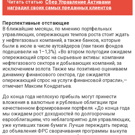
Читать статью
Сбер Управление Активами
наградил своих самых преданных клиентов
Перспективные отстающие
В ближайшие месяцы, по мнению портфельных
управляющих, опережающих темпов роста стоит ждать
у нефтегазовых компаний, а также банков, которые
были в июле в числе аутсайдеров (паи таких фондов
подешевели на 1–1,3%). «Во втором полугодии ожидаем
опережающий спрос на сырьевые активы: компании
нефтегазового сектора и добывающих компаний, за
исключением золота. Также мы позитивно оцениваем
динамику финансового сектора, где ожидается
опережающий спрос на услуги финансовой отрасли»,—
отмечает Максим Кондратьев.
До конца года неплохую прибыль могут принести
вложения в валютные и рублевые облигации при
качественном формировании портфеля. «До конца года
мы ожидаем рост доходностей по долгосрочным
еврооблигациям, что неблагоприятно для управляющих,
уже купивших такие бумаги. Лучше переждать период
до объявления ФРС сворачивания программы выкупа