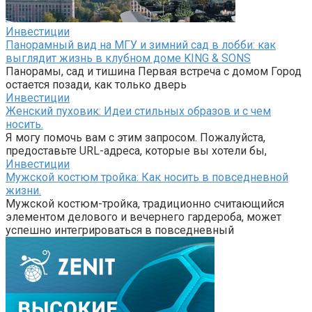
Инвестиции
Панорамный вид на МГУ и зимний сад в лобби: как
выглядит жизнь в клубном доме KING & SONS
Панорамы, сад и тишина Первая встреча с домом Город
остается позади, как только дверь
Инвестиции
Женский пуховик: Идеи стильных образов и с чем
носить.
Я могу помочь вам с этим запросом. Пожалуйста,
предоставьте URL-адреса, которые вы хотели бы,
Инвестиции
Мужской костюм тройка: Как носить в повседневной
жизни.
Мужской костюм-тройка, традиционно считающийся
элементом делового и вечернего гардероба, может
успешно интегрироваться в повседневный