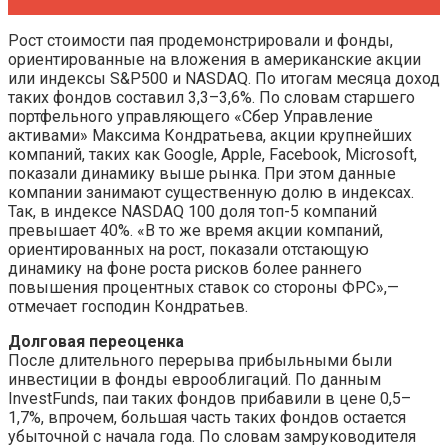
Рост стоимости пая продемонстрировали и фонды,
ориентированные на вложения в американские акции
или индексы S&P500 и NASDAQ. По итогам месяца доход
таких фондов составил 3,3–3,6%. По словам старшего
портфельного управляющего «Сбер Управление
активами» Максима Кондратьева, акции крупнейших
компаний, таких как Google, Apple, Facebook, Microsoft,
показали динамику выше рынка. При этом данные
компании занимают существенную долю в индексах.
Так, в индексе NASDAQ 100 доля топ-5 компаний
превышает 40%. «В то же время акции компаний,
ориентированных на рост, показали отстающую
динамику на фоне роста рисков более раннего
повышения процентных ставок со стороны ФРС»,—
отмечает господин Кондратьев.
Долговая переоценка
После длительного перерыва прибыльными были
инвестиции в фонды еврооблигаций. По данным
InvestFunds, паи таких фондов прибавили в цене 0,5–
1,7%, впрочем, большая часть таких фондов остается
убыточной с начала года. По словам замруководителя