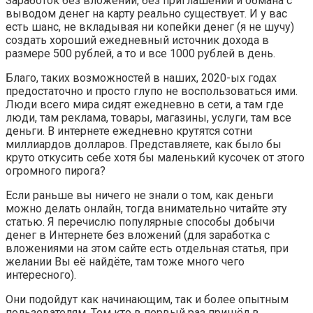
Заработок без вложений, без приглашений и обмана с
выводом денег на карту реально существует. И у вас
есть шанс, не вкладывая ни копейки денег (я не шучу)
создать хороший ежедневный источник дохода в
размере 500 рублей, а то и все 1000 рублей в день.
Благо, таких возможностей в наших, 2020-ых годах
предостаточно и просто глупо не воспользоваться ими.
Люди всего мира сидят ежедневно в сети, а там где
люди, там реклама, товары, магазины, услуги, там все
деньги. В интернете ежедневно крутятся сотни
миллиардов долларов. Представляете, как было бы
круто откусить себе хотя бы маленький кусочек от этого
огромного пирога?
Если раньше вы ничего не знали о том, как деньги
можно делать онлайн, тогда внимательно читайте эту
статью. Я перечислю популярные способы добычи
денег в Интернете без вложений (для заработка с
вложениями на этом сайте есть отдельная статья, при
желании Вы её найдёте, там тоже много чего
интересного).
Они подойдут как начинающим, так и более опытным
пользователям. Тем кто в первый раз пришёл в