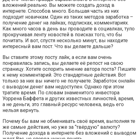
вложений реально. Вы можете создать доход в
интернете. Способов много. Большая часть из них
подходит новичкам. Один из таких методов заработка –
получение денег на лайках, подписках, комментариях.
Как много часов в день вы проводите в социалках, тупо
прокручивая ленту новостей в поисках того, что бы
почитать. И вот, спустя несколько минут, вы находите
интересный вам пост. Что вы делаете дальше?
Вы ставите этому посту лайк, а если вам очень
понравилась запись, вы делаете её репост на свою
страницу. Хотите оспорить мнение автора поста? Пишите
к нему комментарий. Это стандартные действия. Вот
только за них вы ничего не получаете. Заработок онлайн
с выводом денег вам недоступен. Однако при этом
тратите время. По словам знаменитого инвестора
Уоррена Баффета и других известных личностей, время,
а не деньги, это главный ресурс человека, ведь его
нельзя вернуть.
Почему бы вам не обменивать своё время, выполняя те
же самые действия, но уже за “твёрдую” валюту?
Получение дохода в интернете без вложений с выводом
ждет Вас, но сперва нужно понять…