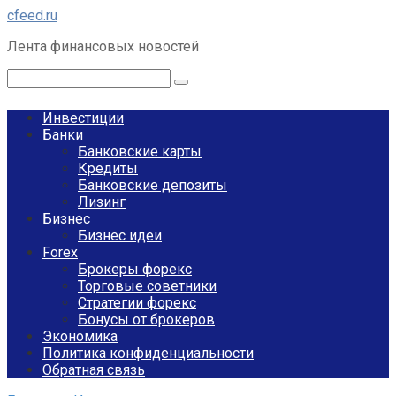
Перейти
cfeed.ru
к
Лента финансовых новостей
контенту
Поиск:
Инвестиции
Банки
Банковские карты
Кредиты
Банковские депозиты
Лизинг
Бизнес
Бизнес идеи
Forex
Брокеры форекс
Торговые советники
Стратегии форекс
Бонусы от брокеров
Экономика
Политика конфиденциальности
Обратная связь