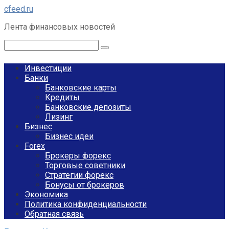
Перейти
cfeed.ru
к
Лента финансовых новостей
контенту
Поиск:
Инвестиции
Банки
Банковские карты
Кредиты
Банковские депозиты
Лизинг
Бизнес
Бизнес идеи
Forex
Брокеры форекс
Торговые советники
Стратегии форекс
Бонусы от брокеров
Экономика
Политика конфиденциальности
Обратная связь