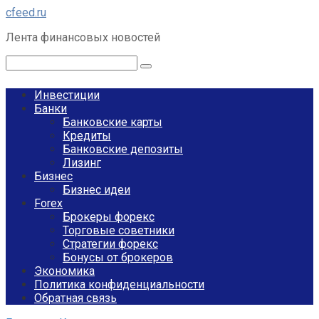
Перейти
cfeed.ru
к
Лента финансовых новостей
контенту
Поиск:
Инвестиции
Банки
Банковские карты
Кредиты
Банковские депозиты
Лизинг
Бизнес
Бизнес идеи
Forex
Брокеры форекс
Торговые советники
Стратегии форекс
Бонусы от брокеров
Экономика
Политика конфиденциальности
Обратная связь