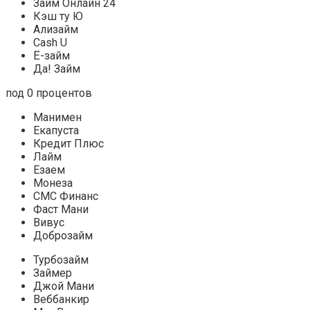
Займ Онлайн 24
Кэш ту Ю
Ализайм
Cash U
Ё-займ
Да! Займ
под 0 процентов
Манимен
Екапуста
Кредит Плюс
Лайм
Езаем
Монеза
СМС Финанс
Фаст Мани
Вивус
Доброзайм
Турбозайм
Займер
Джой Мани
Веббанкир