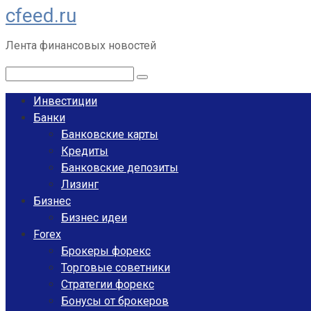
cfeed.ru
Перейти
к
Лента финансовых новостей
контенту
Поиск:
Инвестиции
Банки
Банковские карты
Кредиты
Банковские депозиты
Лизинг
Бизнес
Бизнес идеи
Forex
Брокеры форекс
Торговые советники
Стратегии форекс
Бонусы от брокеров