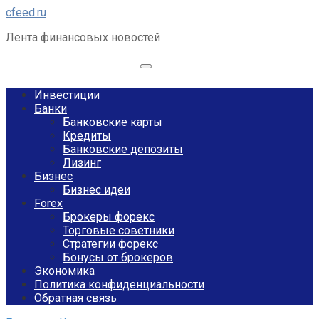
Перейти
cfeed.ru
к
Лента финансовых новостей
контенту
Поиск:
Инвестиции
Банки
Банковские карты
Кредиты
Банковские депозиты
Лизинг
Бизнес
Бизнес идеи
Forex
Брокеры форекс
Торговые советники
Стратегии форекс
Бонусы от брокеров
Экономика
Политика конфиденциальности
Обратная связь