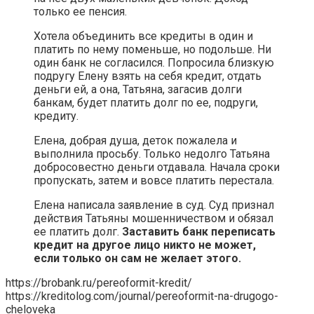
только ее пенсия.
Хотела объединить все кредиты в один и
платить по нему поменьше, но подольше. Ни
один банк не согласился. Попросила близкую
подругу Елену взять на себя кредит, отдать
деньги ей, а она, Татьяна, загасив долги
банкам, будет платить долг по ее, подруги,
кредиту.
Елена, добрая душа, деток пожалела и
выполнила просьбу. Только недолго Татьяна
добросовестно деньги отдавала. Начала сроки
пропускать, затем и вовсе платить перестала.
Елена написала заявление в суд. Суд признал
действия Татьяны мошенничеством и обязал
ее платить долг.
Заставить банк переписать
кредит на другое лицо никто не может,
если только он сам не желает этого.
https://brobank.ru/pereoformit-kredit/
https://kreditolog.com/journal/pereoformit-na-drugogo-
cheloveka