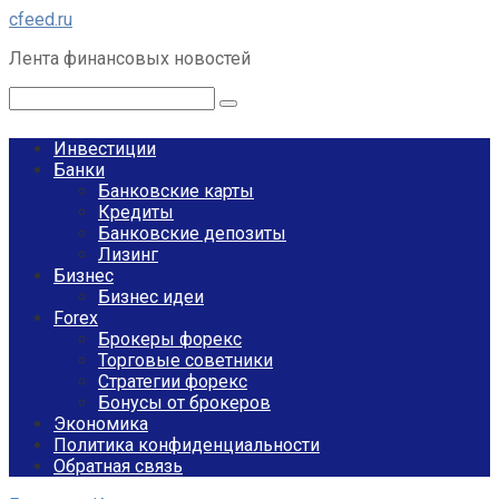
Перейти
cfeed.ru
к
Лента финансовых новостей
контенту
Поиск:
Инвестиции
Банки
Банковские карты
Кредиты
Банковские депозиты
Лизинг
Бизнес
Бизнес идеи
Forex
Брокеры форекс
Торговые советники
Стратегии форекс
Бонусы от брокеров
Экономика
Политика конфиденциальности
Обратная связь