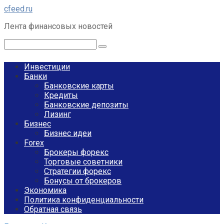
Перейти
cfeed.ru
к
Лента финансовых новостей
контенту
Поиск:
Инвестиции
Банки
Банковские карты
Кредиты
Банковские депозиты
Лизинг
Бизнес
Бизнес идеи
Forex
Брокеры форекс
Торговые советники
Стратегии форекс
Бонусы от брокеров
Экономика
Политика конфиденциальности
Обратная связь