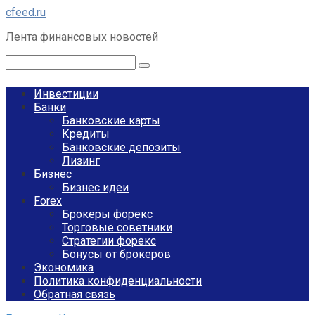
Перейти
cfeed.ru
к
Лента финансовых новостей
контенту
Поиск:
Инвестиции
Банки
Банковские карты
Кредиты
Банковские депозиты
Лизинг
Бизнес
Бизнес идеи
Forex
Брокеры форекс
Торговые советники
Стратегии форекс
Бонусы от брокеров
Экономика
Политика конфиденциальности
Обратная связь