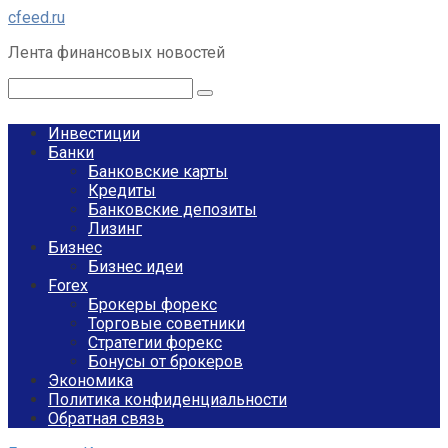
Перейти
cfeed.ru
к
Лента финансовых новостей
контенту
Поиск:
Инвестиции
Банки
Банковские карты
Кредиты
Банковские депозиты
Лизинг
Бизнес
Бизнес идеи
Forex
Брокеры форекс
Торговые советники
Стратегии форекс
Бонусы от брокеров
Экономика
Политика конфиденциальности
Обратная связь